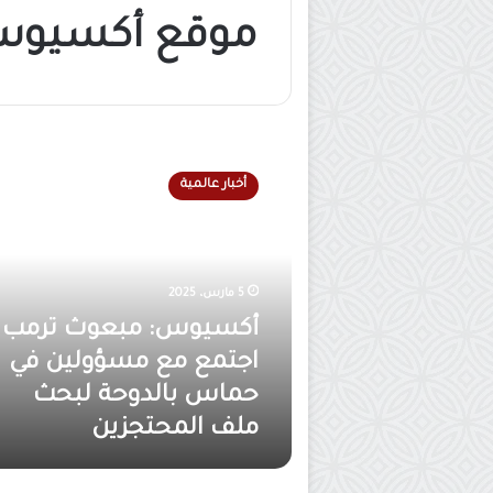
موقع أكسيو
أ
ك
أخبار عالمية
س
ي
و
س
:
5 مارس، 2025
م
أكسيوس: مبعوث ترمب
ب
ع
اجتمع مع مسؤولين في
و
حماس بالدوحة لبحث
ث
ملف المحتجزين
ت
ر
م