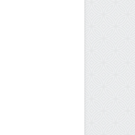
ا
ل
د
و
ح
ة
ل
ب
ح
ث
م
ل
ف
ا
ل
م
ح
ت
ج
ز
ي