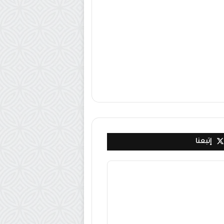
إتبعنا