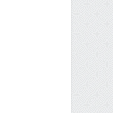
ب
ا
ج
ت
م
ع
م
ع
م
س
ؤ
و
ل
ي
ن
ف
ي
ح
م
ا
س
ب