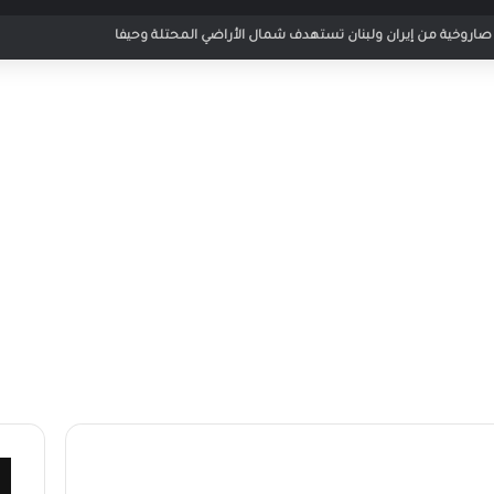
اروخية من إيران ولبنان تستهدف شمال الأراضي المحتلة وحيفا