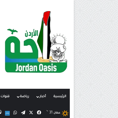
الرئيسية
أخبار
رياضة
قنوات ت
℃
X
فيسبوك
تيلقرام
واتساب
31
نب
عمان