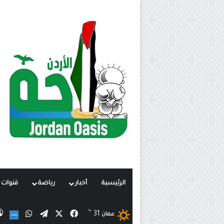
الرئيسية
أخبار
رياضة
قنوات ت
℃
X
فيسبوك
تيلقرام
واتساب
31
نب
عمان