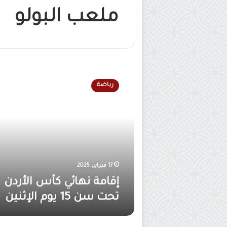
ملعب البولو
إ
ق
رياضة
ا
م
ة
ن
ه
ا
ئ
ي
17 فبراير، 2025
ك
إقامة نهائي كأس الأردن
أ
تحت سن 15 يوم الإثنين
س
ا
ل