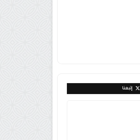
إتبعنا