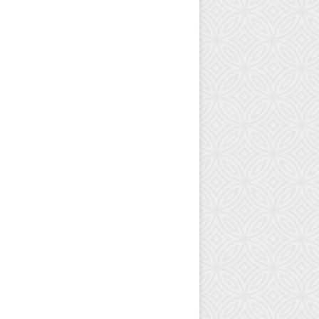
أ
ر
د
ن
ت
ح
ت
س
ن
1
5
ي
و
م
ا
ل
إ
ث
ن
ي
ن