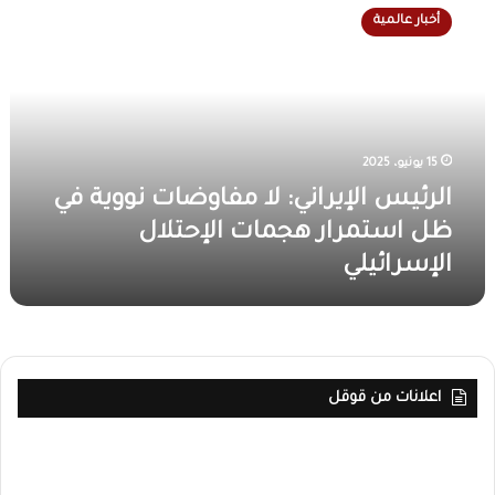
ل
أخبار عالمية
ر
ئ
ي
س
ا
ل
15 يونيو، 2025
إ
ي
الرئيس الإيراني: لا مفاوضات نووية في
ر
ظل استمرار هجمات الإحتلال
ا
الإسرائيلي
ن
ي
:
ل
ا
م
اعلانات من قوقل
ف
ا
و
ض