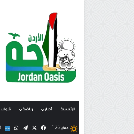
الرئيسية
أخبار
رياضة
قنوات ت
℃
X
فيسبوك
تيلقرام
واتساب
26
ن
عمان