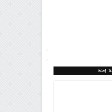
إتبعنا