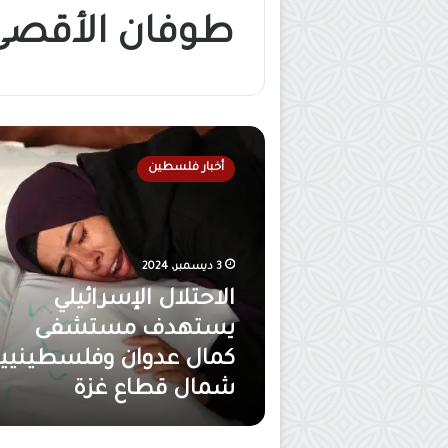
طوفان الأقصى
ا
ل
أخبار فلسطين
ا
ح
ت
ل
ا
3 ديسمبر، 2024
ل
الاحتلال الإسرائيلي
ا
ل
يستهدف مستشفى
إ
كمال عدوان وفلسطينيي
س
شمال قطاع غزة
ر
ا
ئ