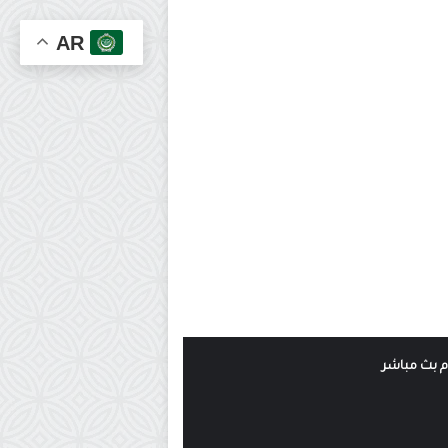
AR
وم بث مباشر