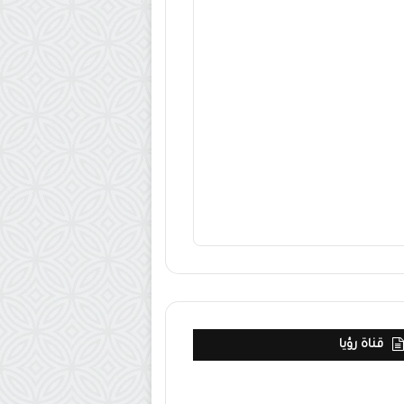
قناة رؤيا