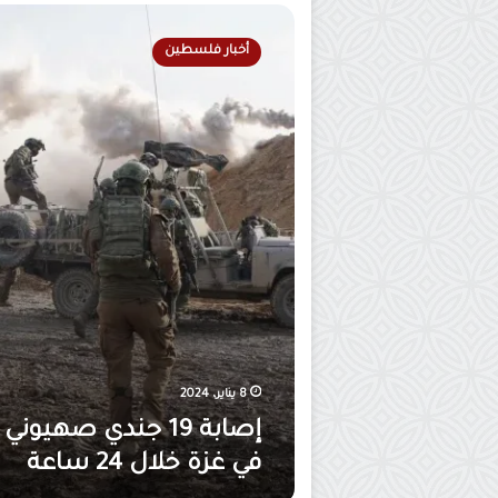
ي
إ
ل
ص
ي
أخبار فلسطين
ا
ي
ب
س
ة
ت
1
ه
9
د
ج
ف
ن
م
د
س
ي
ت
ص
ش
ه
ف
ي
ى
و
ك
ن
م
ي
8 يناير، 2024
ا
ف
ل
إصابة 19 جندي صهيوني
ي
ع
غ
في غزة خلال 24 ساعة
د
ز
و