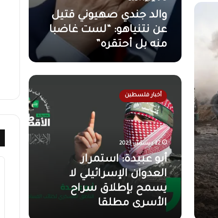
ت
ي
والد جندي صهيوني قتيل
ل
عن نتنياهو: “لست غاضبا
ع
ن
منه بل أحتقره”
ن
ت
ن
أ
ي
ب
ا
أخبار فلسطين
و
ه
ع
و
ب
:
ي
“
د
22 ديسمبر، 2023
ل
ة
س
أبو عبيدة: استمرار
:
ت
ا
العدوان الإسرائيلي لا
غ
س
ا
يسمح بإطلاق سراح
ت
ض
الأسرى مطلقا
م
ب
ر
ا