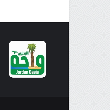
ع
غ
ق
ز
ا
ة
ن
إ
و
ل
ن
ى
إ
4
ع
1
د
3
ا
م
أ
س
ر
ى
ف
ل
س
ط
ي
ن
ي