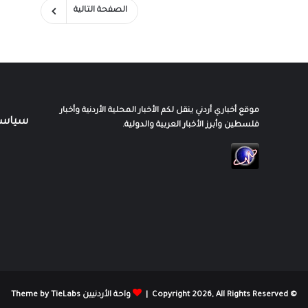
ا
ي
الصفحة التالية
ه
و
ي
غ
ذ
ي
ع
د
موقع أخباري أردني ينقل لكم الأخبار المحلية الأردنية وأخبار
ة
سياسة
فلسطين وأبرز الأخبار العربية والدولية.
أ
ح
ي
ا
ء
ج
ن
و
ب
ق
ط
ا
© Copyright 2026, All Rights Reserved |
واحة الأردنيين Theme by TieLabs
ع