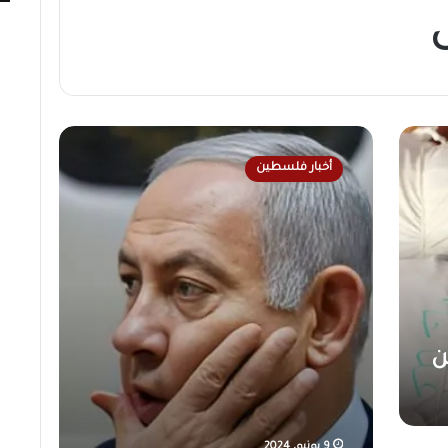
و
ا
أخبار فلسطين
ل
د
ج
ن
د
ي
ص
ه
ي
ن
و
ن
ي
ق
9 يونيو، 2024