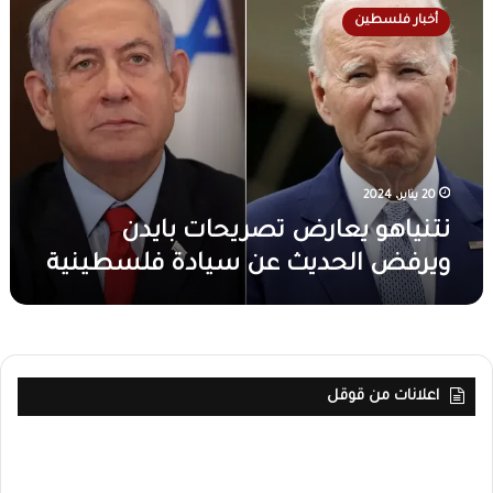
ت
أخبار فلسطين
ن
ي
ا
ه
و
ي
ع
ا
20 يناير، 2024
ر
نتنياهو يعارض تصريحات بايدن
ض
ويرفض الحديث عن سيادة فلسطينية
ت
ص
ر
ي
ح
ا
اعلانات من قوقل
ت
ب
ا
ي