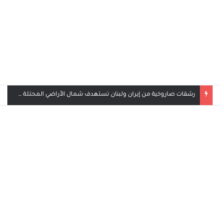
رشقات صاروخية من إيران ولبنان تستهدف شمال الأراضي المحتلة وحيفا