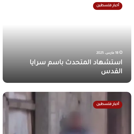
س
أخبار فلسطين
ت
ش
ه
ا
د
ا
ل
م
18 مارس، 2025
ت
استشهاد المتحدث باسم سرايا
ح
القدس
د
ث
ب
ا
ا
س
س
م
أخبار فلسطين
ت
س
ش
ر
ه
ا
ا
ي
د