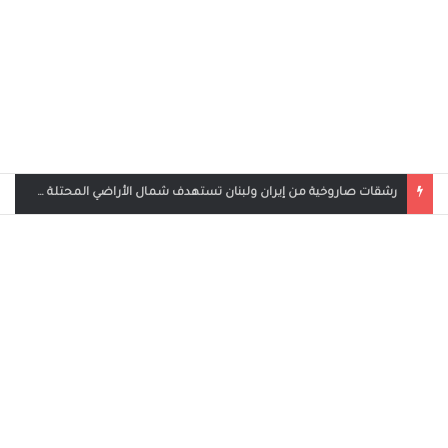
رشقات صاروخية من إيران ولبنان تستهدف شمال الأراضي المحتلة وحيفا