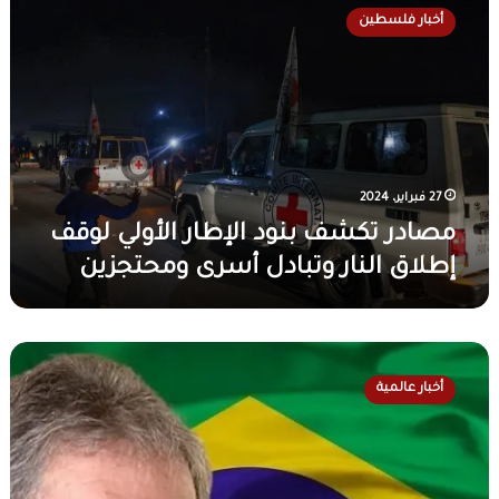
ص
أخبار فلسطين
ا
د
ر
ت
ك
ش
ف
ب
27 فبراير، 2024
ن
مصادر تكشف بنود الإطار الأولي لوقف
و
إطلاق النار وتبادل أسرى ومحتجزين
د
ا
ل
إ
و
ط
ي
ا
أخبار عالمية
س
ر
إ
ا
ي
ل
ن
أ
ا