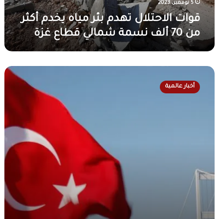
ل
5 نوفمبر، 2023
ا
ا
ص
قوات الاحتلال تهدم بئر مياه يخدم أكثر
ل
ل
من 70 ألف نسمة شمالي قطاع غزة
ت
ع
ه
ل
د
ى
م
غ
ت
ب
ز
ر
ئ
أخبار عالمية
ة
ك
ر
ل
ي
م
ل
ا
ي
ي
ت
ا
و
س
ه
م
ت
ي
ا
د
خ
ل
ع
د
ـ
ي
م
1
س
أ
2
ف
ك
2
ي
ث
ر
ر