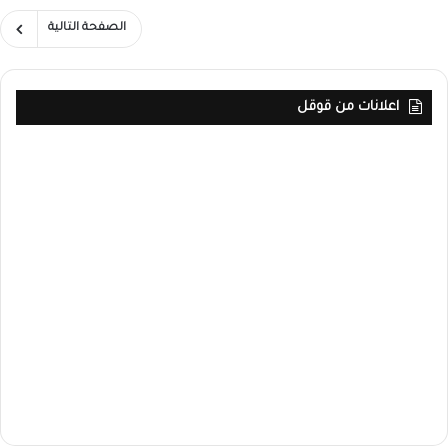
م
ر
ـ
الصفحة التالية
س
ا
3
ت
ت
4
و
م
1
ط
س
ق
اعلانات من قوقل
ن
ي
ت
ع
ر
ي
ل
ة
ل
ى
إ
ا
ا
ل
–
ل
ى
ص
أ
ح
و
ق
ي
ر
ل
ف
ة
ف
ا
ي
و
ه
ج
ج
ل
و
ب
م
و
ح
ع