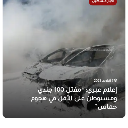
ت
أخبار فلسطين
ع
ل
ا
ا
ا
ل
ر
م
إ
ك
ع
ن
ف
ب
ذ
ي
ر
ا
غ
ي
ر
ز
:
ت
ة
“
د
و
م
و
ا
ق
ي
ر
ت
إ
ت
ل
ث
ف
7 أكتوبر، 2023
1
ر
ا
0
إعلام عبري: “مقتل 100 جندي
ت
ع
0
س
ا
ومستوطن على الأقل في هجوم
ج
ل
ل
ن
حماس”
ل
ع
د
ط
د
ي
ا
د
و
ئ
ل