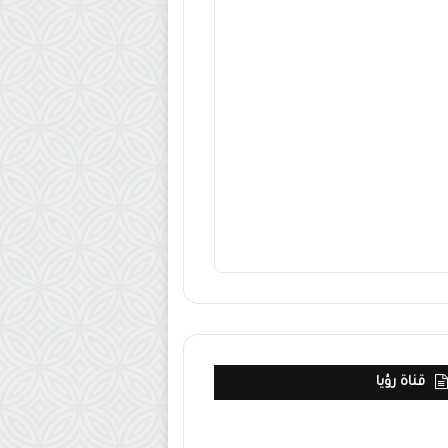
قناة رؤيا