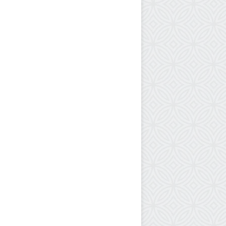
م
ا
ت
ا
ل
ص
ح
ي
ة
ف
ي
غ
ز
ة
ي
ه
د
د
ح
ي
ا