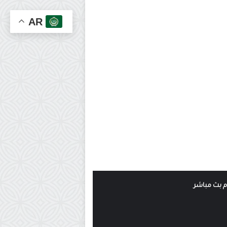
AR
وم بث مباشر