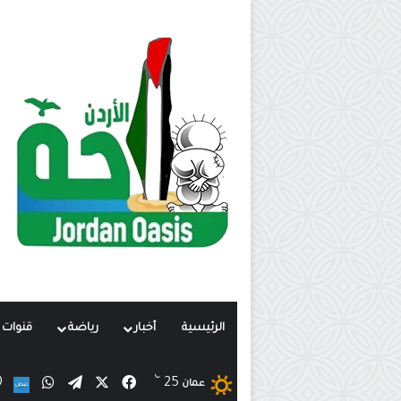
الرئيسية
أخبار
رياضة
قنوات ت
℃
X
فيسبوك
تيلقرام
واتساب
25
ن
عمان