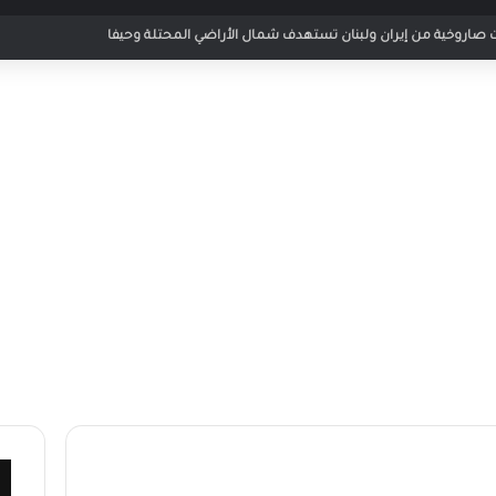
صاروخية من إيران ولبنان تستهدف شمال الأراضي المحتلة وحيفا