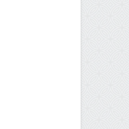
.
“
ا
ل
ي
و
ن
ي
س
ف
”
:
ا
ن
ه
ي
ا
ر
ا
ل
خ
د