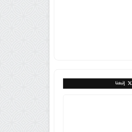
إتبعنا