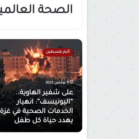
الصحة العالمي
ع
ل
أخبار فلسطين
ى
ش
ف
ي
ر
11 نوفمبر، 2023
ا
على شفير الهاوية..
ل
ه
“اليونيسف”: انهيار
ا
الخدمات الصحية في غزة
و
يهدد حياة كل طفل
ي
ة
.