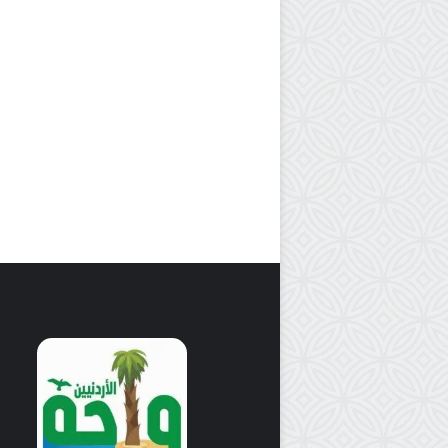
ة
ك
ل
ط
ف
ل