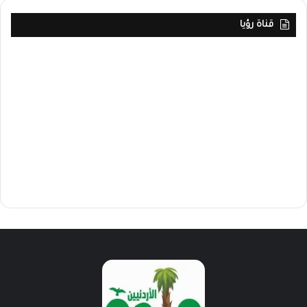
قناة رؤيا