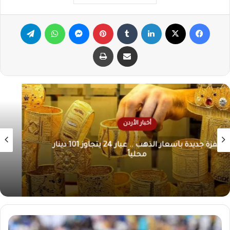
فيسبوك
X
لينكدإن
‏Tumblr
بينتيريست
ماسنجر
واتساب
تيلقرام
مشاركة عبر البريد
طباعة
أخبار الأردن
الاثنين 10 آب .. موعد إعلان نتائج الثانوية العامة
2026