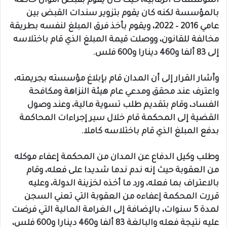
المؤسسات الرقابية، حيث كان يقوم بقبض أموال خاصة
بالمؤسسة لكنه كان يقوم بتزوير سندات القبض بين
عامي 2016 – 2022، ويقوم بأخذ فرق المبلغ لنفسه بطريقة
مخالفة للقانون، ووصلت قيمة المبلغ الذي قام باختلاسه
إلى 83 ألفا و460 دينارا و600 فلس.
وأشار القرار إلى أن المدان قام بإبلاغ مؤسسته بجريمته،
واعترف عند محقق ومدعي عام هيئة النزاهة ومكافحة
الفساد، وقام بتقديم طلب تسوية مالية، وعند وصول
القضية إلى المحكمة قام خلال سير إجراءات المحاكمة
بدفع المبلغ الذي قام باختلاسه كاملا.
وطلب وكيل الدفاع عن المدان من المحكمة إعفاء موكله
من العقوبة حيث إنه ندم ندما شديدا على فعله، وقام
بالاعتراف بما فعله، ورد ما أخذه لخزينة الدولة، وعليه
قررت المحكمة إعفاءه من العقوبة التي تعني السجن
لمدة 5 سنوات، بالإضافة إلى الغرامة المالية التي فرضت
عليه نتيجة فعله والبالغة 83 ألفا و460 دينارا و600 فلس،