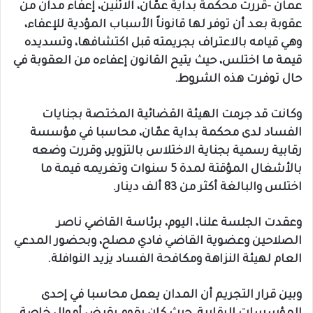
عمان -قررت محكمة بداية عمّان، الاثنين، إعفاء مدان من
عقوبة بعد أن توفر لها قانوناً الأسباب المؤدية للإعفاء،
وهي قيامه بالاعتراف بجريمته قبل اكتشافها، وتسديده
قيمة ما اختلس، حيث يتيح القانون إعفاءه من العقوبة في
حال توفرت هذه الشروط.
وكانت قد جرمت الهيئة القضائية المختصة بجنايات
الفساد لدى محكمة بداية عمّان، محاسبا في مؤسسة
رقابية رسمية بجناية الاختلاس بالتزوير، وقررت وضعه
بالأشغال المؤقتة لمدة 5 سنوات وتغريمه قيمة ما
اختلس والبالغة أكثر من 83 ألف دينار.
وعقدت الجلسة علنا، اليوم، برئاسة القاضي ناصر
الصلاحين وعضوية القاضي فادي مصلح، وبحضور المدعي
العام لهيئة النزاهة ومكافحة الفساد يزيد النوافلة.
وبين قرار التجريم أن المدان يعمل محاسبا في إحدى