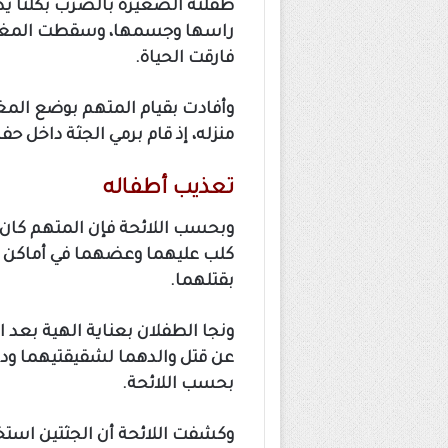
طفلته الصغيرة بالضرب بكلتا يدي
راسها وجسمها، وسقطت المغدور
فارقت الحياة.
وأفادت بقيام المتهم بوضع المغد
منزله، إذ قام برمي الجثة داخل ح
تعذيب أطفاله
وبحسب اللائحة فإن المتهم كان 
كلب عليهما وعضهما في أماكن 
بقتلهما.
ونجا الطفلان بعناية الهية بعد ا
عن قتل والدهما لشقيقتيهما ود
بحسب اللائحة.
وكشفت اللائحة أن الجثتين استخ