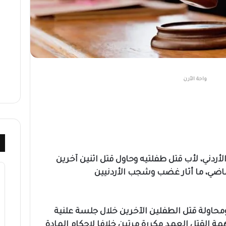
واحة الأرن
دني، لأب قتل طفلتيه وحاول قتل اثنين آخرين
الماضي، ما أثار غضب وشجب الأردنيين
محاولة قتل الطفلين الآخرين خلال جلسة علنية
ة القتل العمد مكررة مرتين خلافا لاحكام المادة