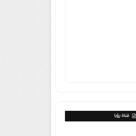
قناة رؤيا