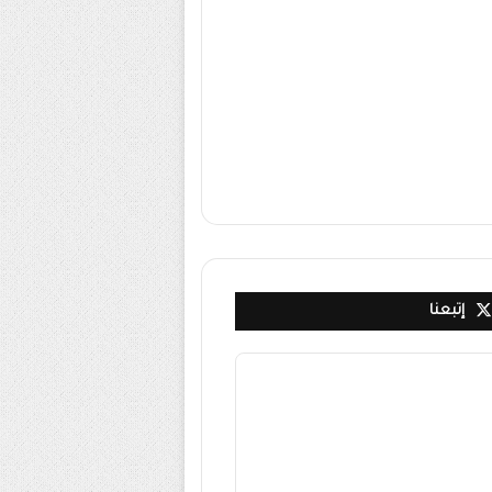
إتبعنا