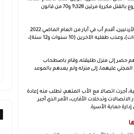
328\1 من قانون العقوبات والشروع بالقتل مكررة مرتين 328\1 و70 من قانون
وفي تفاصيل الحادثة التي أحزنت الأردنيين، أقدم أب في أيار من العام الماضي 2022
على قتل طفلتيه (11 سنة و8 سنوات)، وعذب طفليه الآخرين (10 سنوات و12 سنة)،
هم حضر إلى منزل طليقته، وقام باصطحاب
المجني عليهما، إلى منزله ولم يعدهم بالموعد
ة، أجرت اتصالا مع الأب المتهم، تطلب منه إعادة
ر الاتصالات وتدخلات الأقارب، الأمر الذي أجبر
دارة حماية الأسرة.
ها