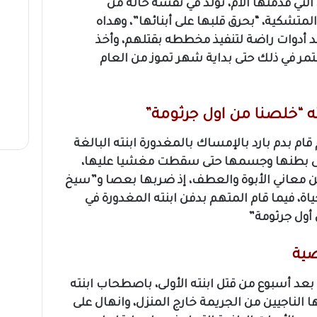
لتي قدمتها الأم، تولد في نفسه حالة من
لمتشكية، “بحرق قلبها على أبنائها”، وهداه
وأعد أدوات راضة لتنفيذ مخططه بقتلهم، وأخذ
مر في ذلك حتى بداية شهر تموز من العام
ته “خلصنا من اول جرثومة”
قام بدم بارد بالإمساك بالمغدورة ابنته البالغة
 على بطنها وجسمها حتى سقطت مغشيا عليها،
ن معاني الأبوة والعطف، إذ ضربها بعصا و”سيخ
اة، فيما قام المتهم بدفن ابنته المغدورة في
أول جرثومة”
صية
 بعد أسبوع من قتل ابنته الأولى، باصطحاب ابنته
أخويها الناجيين من الجريمة خارج المنزل، وانهال على