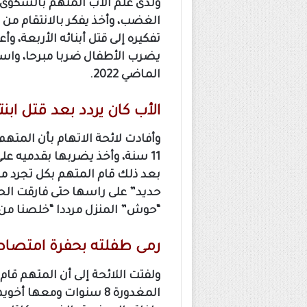
ولدى علم الأب المتهم بالشكوى ا
الغضب، وأخذ يفكر بالانتقام من ا
تفكيره إلى قتل أبنائه الأربعة، 
يضرب الأطفال ضربا مبرحا، واست
الماضي 2022.
الأب كان يردد بعد قتل ابن
وأفادت لائحة الاتهام بأن المتهم 
11 سنة، وأخذ يضربها بقدميه
بعد ذلك قام المتهم بكل تجرد م
حديد” على راسها حتى فارقت الحي
“حوش” المنزل مرددا “خلصنا من 
رمى طفلته بحفرة امتصا
ولفتت اللائحة إلى أن المتهم قام
المغدورة 8 سنوات ومعها 