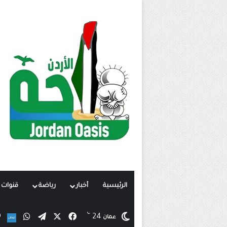
الرئيسية
أخبار
رياضة
قنوات ت
℃
X
فيسبوك
تيلقرام
واتساب
24
ن
عمان