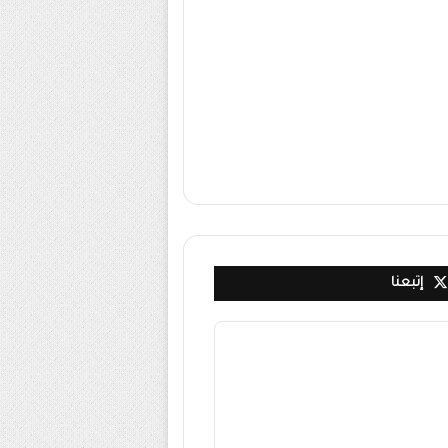
إتبعنا