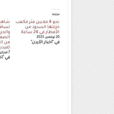
مرتبط
نحو 4 ملايين متر مكعب
شاهد.
خزنتها السدود من
تساقط
الأمطار في 24 ساعة
والحرا
الصفر
20 نوفمبر، 2023
في "أخبار الأردن"
من الا
(فيدي
7 فبراير، 2023
في "أخ