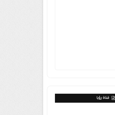
قناة رؤيا