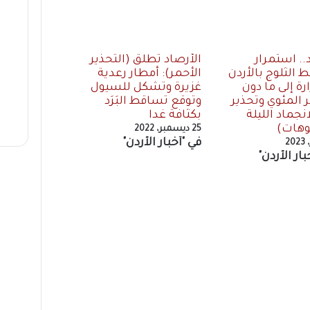
. استمرار
الأرصاد تطلق (التحذير
 الثلوج بالأردن
الأحمر): أمطار رعدية
رة إلى ما دون
غزيرة وتشكل للسيول
 المئوي وتحذير
وتوقع تساقط البَرَد
نجماد الليلة
بكثافة غدا
وهات)
25 ديسمبر، 2022
في "أخبار الأردن"
بار الأردن"