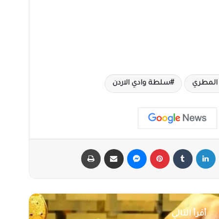
المطري
سلطة وادي الاردن
X
لينكدإن
‏Tumblr
بينتيريست
ماسنجر
مشاركة عبر البريد
طباعة
أقرأ التالي