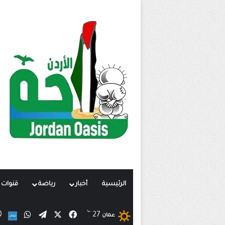
الرئيسية
أخبار
رياضة
قنوات ت
℃
X
فيسبوك
تيلقرام
واتساب
27
ن
عمان