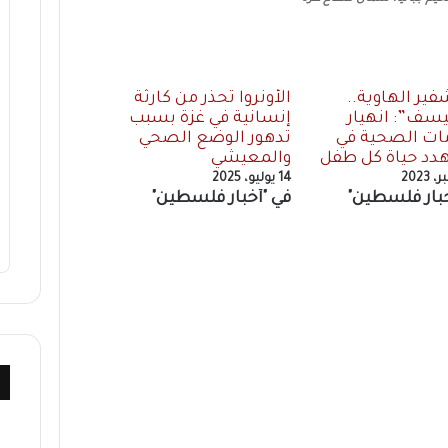
فير الهاوية..
الأونروا تحذر من كارثة
نيسف”: انهيار
إنسانية في غزة بسبب
ات الصحية في
تدهور الوضع الصحي
هدد حياة كل طفل
والمعيشي
14 يوليو، 2025
خبار فلسطين"
في "أخبار فلسطين"