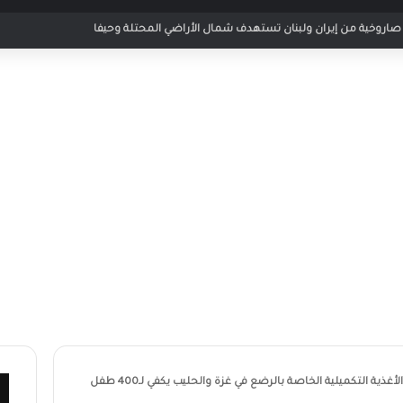
 مباراة الأردن والإمارات في كأس العرب 2025
أغذية التكميلية الخاصة بالرضع في غزة والحليب يكفي لـ400 طفل