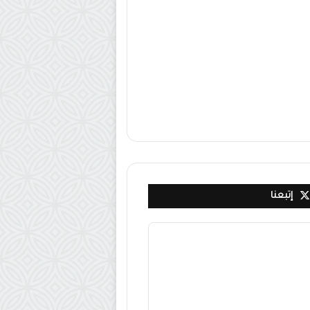
إتبعنا