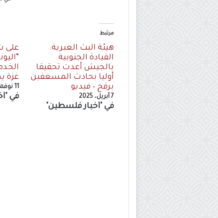
مرتبط
هيئة البث العبرية:
على ش
القيادة الجنوبية
“اليو
بالجيش أعدت تحقيقا
الخدم
أوليا بحادث المسعفين
غزة ي
برفح – فيديو
11 نوفمبر، 2023
في "أ
7 أبريل، 2025
في "أخبار فلسطين"