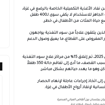
 نفاد الأغذية التكميلية الخاصة بالرضع في غزة،
مشيرة إلى أن ما تبقى من الحليب الجاهز للاستخدام لا يكفي سوى لـ400 طفل
 حياة المئات من الأطفال في خطر.
ذين يتلقون علاجاً من سوء التغذية يواجهون
ار المفروض على القطاع، ما يعيق وصول الدعم
وأشارت إلى أنه منذ 18 آذار/مارس 2025، تم إغلاق 15% من مراكز علاج سوء التغذية
في غزة، إما نتيجة أوامر إخلاء أو بسبب القصف، ما أدى إلى تفاقم حالة 350 طفلاً
اكز، وهو ما يهدد حياتهم بشكل مباشر.
لى اتخاذ إجراءات عاجلة لإنهاء الحصار
نية لإنقاذ أرواح الأطفال في غزة.
ن يجلسان بين أنقاض المباني المدمرة
خيم جباليا، شمال قطاع غزة