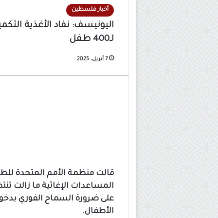
أخبار فلسطين
اليونيسف: نفاد الأغذية التك
لـ400 طفل
7 أبريل، 2025
طفلان فلسطينيان يجلسان بين أنقاض المباني المدم
قالت منظمة الأمم المتحدة للطف
المساعدات الإغاثية ما زالت تنت
على ضرورة السماح الفوري بدخوله
الأطفال.