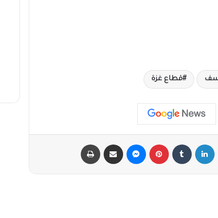
يسف
قطاع غزة
X
لينكدإن
‏Tumblr
بينتيريست
ماسنجر
مشاركة عبر البريد
طباعة
أقرأ التالي