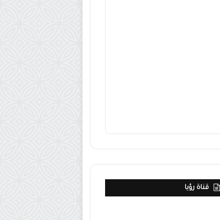
قناة رؤيا