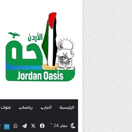
الرئيسية
أخبار
رياضة
قنوات ت
℃
X
فيسبوك
تيلقرام
واتساب
24
ن
عمان