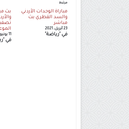
مرتبط
مباراة الوحدات الأردني
بث مب
والسد القطري بث
والأرد
مباشر
تصفيا
الموعد
23 أبريل، 2021
في "رياضة"
11 يونيو، 2024
في "ري