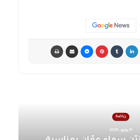
لينكدإن
‏Tumblr
بينتيريست
ماسنجر
مشاركة عبر البريد
طباعة
أقرأ التالي
رياضة
17 فبراير، 2025