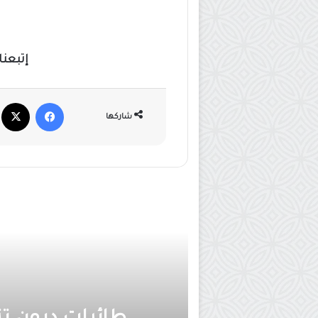
إتبعنا
فيسبوك
X
شاركها