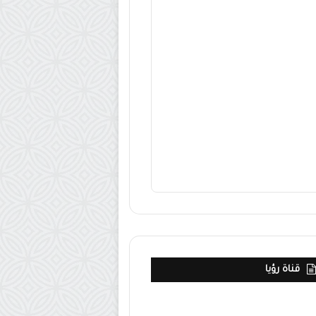
قناة رؤيا