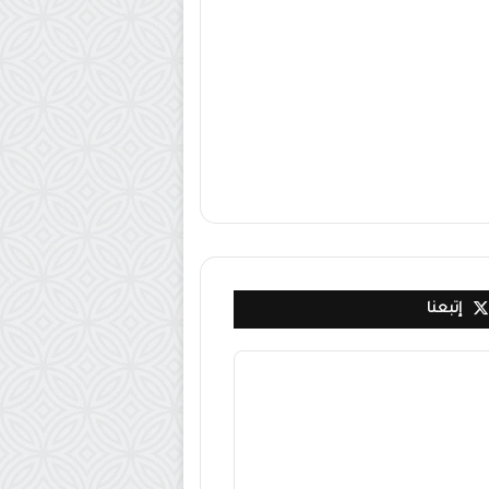
إتبعنا