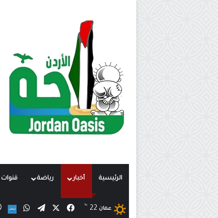
الرئيسية
أخبار
رياضة
قنوات ت
℃
X
فيسبوك
تيلقرام
واتساب
22
ن
عمان