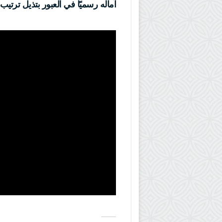
آماله رسميًا في العبور بتذيل ترتي