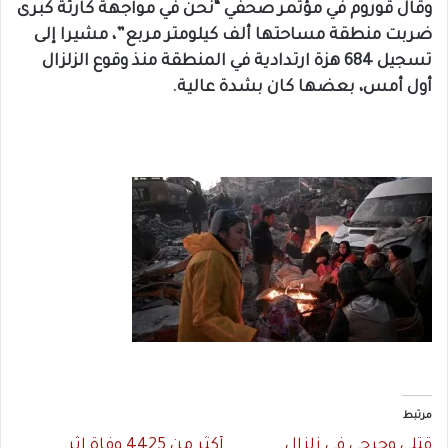
وقال قوروم في مؤتمر صحفي “نحن في مواجهة كارثة كبرى
ضربت منطقة مساحتها ألف كيلومتر مربع”، مشيرا إلى
تسجيل 684 هزة ارتدادية في المنطقة منذ وقوع الزلزال
أول أمس، بعضها كان بشدة عالية.
مرتبط
قتلى وجرحى في زلزال
أكثر من 4425‬ وفاة إثر