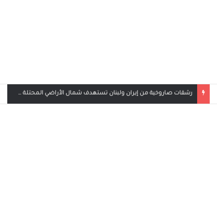
رشقات صاروخية من إيران ولبنان تستهدف شمال الأراضي المحتلة وحيفا