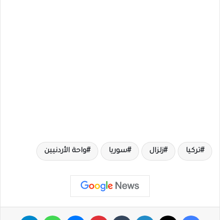
تركيا
زلزال
سوريا
واحة الأردنيين
فيسبوك
X
لينكدإن
‏Tumblr
بينتيريست
ماسنجر
واتساب
تيلقرام