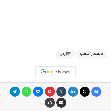
أسعار الذهب
الأردن
فيسبوك
X
لينكدإن
‏Tumblr
بينتيريست
ماسنجر
واتساب
تيلقرام
مشاركة عبر البريد
طباعة