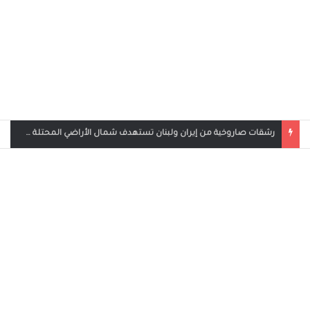
رشقات صاروخية من إيران ولبنان تستهدف شمال الأراضي المحتلة وحيفا