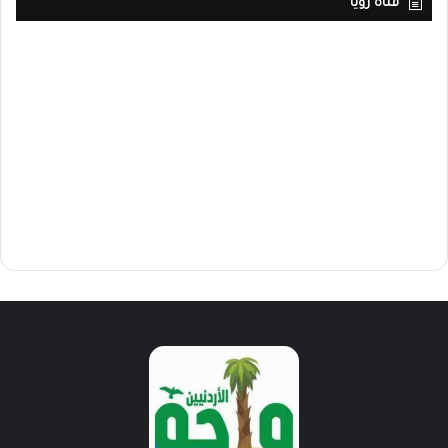
قناة رؤيا