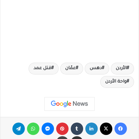
الأردن
دهس
عمّان
قتل عمد
واحة الأردن
فيسبوك
X
لينكدإن
‏Tumblr
بينتيريست
ماسنجر
واتساب
تيلقرام
مشاركة عبر البريد
طباعة