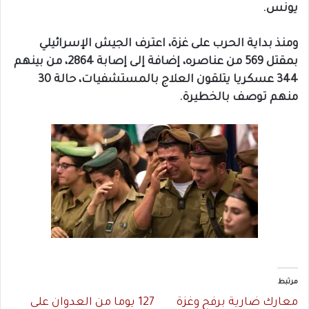
يونس.
ومنذ بداية الحرب على غزة، اعترف الجيش الإسرائيلي
بمقتل 569 من عناصره، إضافة إلى إصابة 2864، من بينهم
344 عسكريا يتلقون العلاج بالمستشفيات، حالة 30
منهم توصف بالخطيرة.
مرتبط
معارك ضارية برفح وغزة
127 يوما من العدوان على