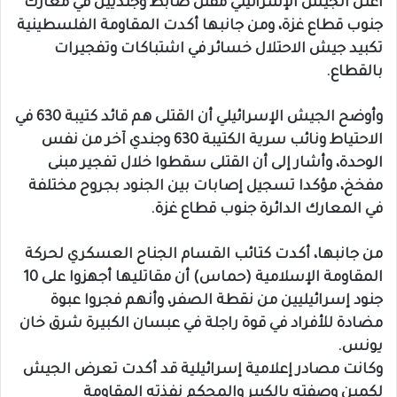
أعلن الجيش الإسرائيلي مقتل ضابط وجنديين في معارك
جنوب قطاع غزة، ومن جانبها أكدت المقاومة الفلسطينية
تكبيد جيش الاحتلال خسائر في اشتباكات وتفجيرات
بالقطاع.
وأوضح الجيش الإسرائيلي أن القتلى هم قائد كتيبة 630 في
الاحتياط ونائب سرية الكتيبة 630 وجندي آخر من نفس
الوحدة، وأشار إلى أن القتلى سقطوا خلال تفجير مبنى
مفخخ، مؤكدا تسجيل إصابات بين الجنود بجروح مختلفة
في المعارك الدائرة جنوب قطاع غزة.
من جانبها، أكدت كتائب القسام الجناح العسكري لحركة
المقاومة الإسلامية (حماس) أن مقاتليها أجهزوا على 10
جنود إسرائيليين من نقطة الصفر، وأنهم فجروا عبوة
مضادة للأفراد في قوة راجلة في عبسان الكبيرة شرق خان
يونس.
وكانت مصادر إعلامية إسرائيلية قد أكدت تعرض الجيش
لكمين وصفته بالكبير والمحكم نفذته المقاومة