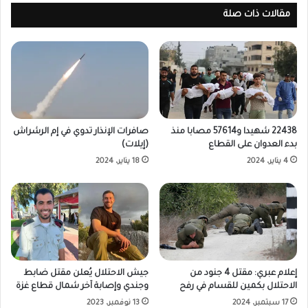
مقالات ذات صلة
22438 شهيدا و57614 مصابا منذ
صافرات الإنذار تدوي في إم الرشراش
بدء العدوان على القطاع
(إيلات)
4 يناير، 2024
18 يناير، 2024
إعلام عبري: مقتل 4 جنود من
جيش الاحتلال يُعلن مقتل ضابط
الاحتلال بكمين للقسام في رفح
وجندي وإصابة آخر شمال قطاع غزة
17 سبتمبر، 2024
13 نوفمبر، 2023