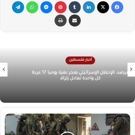
فيسبوك
X
لينكدإن
‏Tumblr
بينتيريست
ماسنجر
واتساب
تيلقرام
مشاركة عبر البريد
طباعة
أخبار فلسطين
الأونروا تحذر من كارثة إنسانية في غزة بسبب تدهور
الوضع الصحي والمعيشي