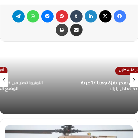
فيسبوك
X
لينكدإن
‏Tumblr
بينتيريست
ماسنجر
واتساب
تيلقرام
مشاركة عبر البريد
طباعة
أخبار فلسطين
الأونروا تحذر من كارثة إنسانية في غزة بسبب تدهور
الوضع الصحي والمعيشي