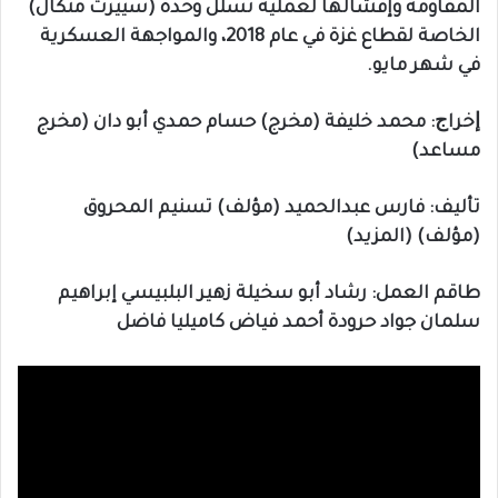
المقاومة وإفشالها لعملية تسلل وحدة (سييرت متكال)
الخاصة لقطاع غزة في عام 2018، والمواجهة العسكرية
في شهر مايو.
ﺇﺧﺮاﺝ: محمد خليفة (مخرج) حسام حمدي أبو دان (مخرج
مساعد)
ﺗﺄﻟﻴﻒ: فارس عبدالحميد (مؤلف) تسنيم المحروق
(مؤلف) (المزيد)
طاقم العمل: رشاد أبو سخيلة زهير البلبيسي إبراهيم
سلمان جواد حرودة أحمد فياض كاميليا فاضل