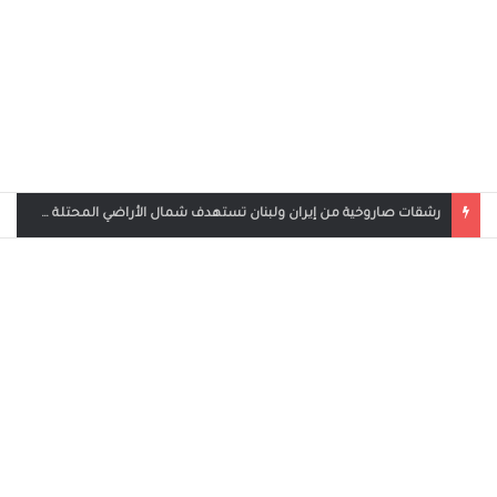
رشقات صاروخية من إيران ولبنان تستهدف شمال الأراضي المحتلة وحيفا