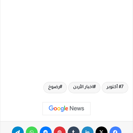
7 أكتوبر
اخبار الأردن
رضوخ
فيسبوك
X
لينكدإن
‏Tumblr
بينتيريست
ماسنجر
واتساب
تيلقرام