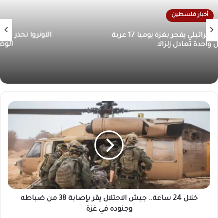
أخبار فلسطين
الأونروا تحذر من كارثة إنسانية في غزة بسبب تدهور
الوضع الصحي والمعيشي
خلال 24 ساعة.. جيش الاحتلال يقر بإصابة 38 من ضباطه
وجنوده في غزة