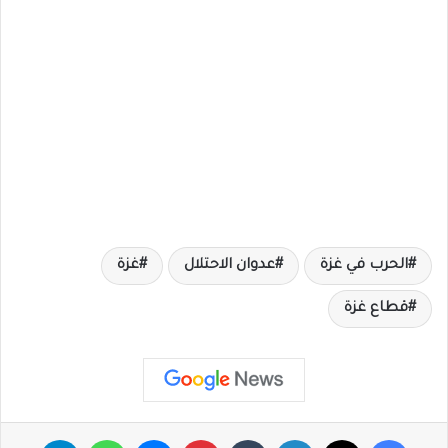
الحرب في غزة
عدوان الاحتلال
غزة
قطاع غزة
فيسبوك
X
لينكدإن
‏Tumblr
بينتيريست
ماسنجر
واتساب
تيلقرام