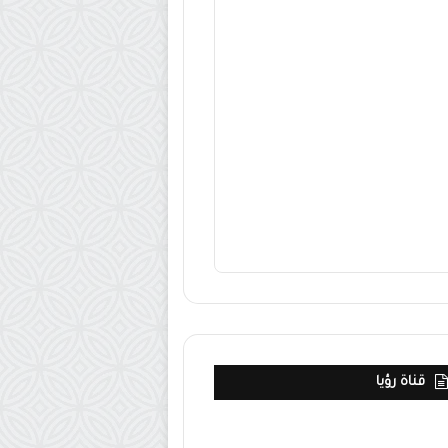
قناة رؤيا