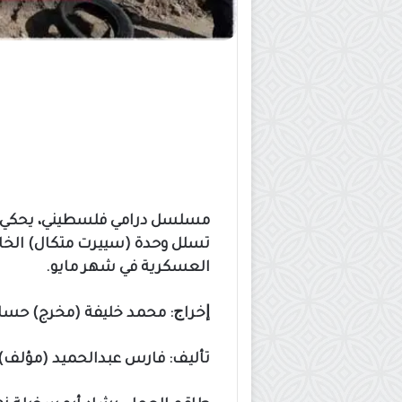
مسلسل درامي فلسطيني، يحكي ع
العسكرية في شهر مايو.
ﺇﺧﺮاﺝ: محمد خليفة (مخرج) حسا
ﺗﺄﻟﻴﻒ: فارس عبدالحميد (مؤلف) 