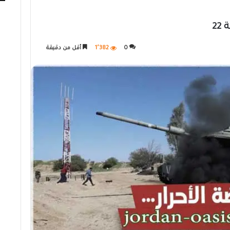
2
0
1٬382
أقل من دقيقة