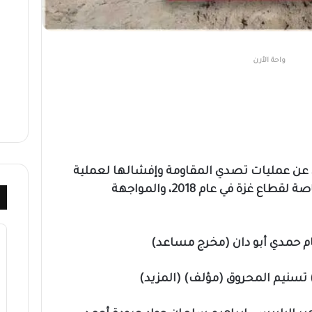
واحة الأرن
ن عمليات تصدي المقاومة وإفشالها لعملية
تسلل وحدة (سييرت متكال) الخاصة لقطاع غزة في عام 2018، والمواجهة
م حمدي أبو دان (مخرج مساعد)
تسنيم المحروق (مؤلف) (المزيد)