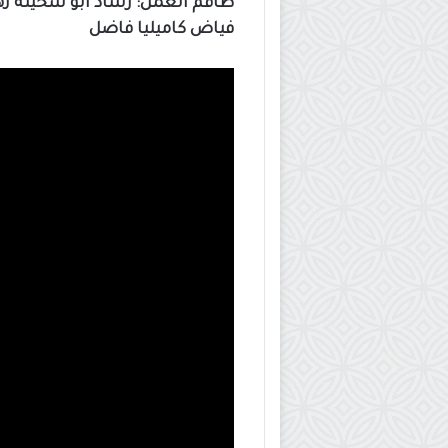
طاقم العمل: رشاد أبو سخيلة زهي
فياض كاميليا فاضل