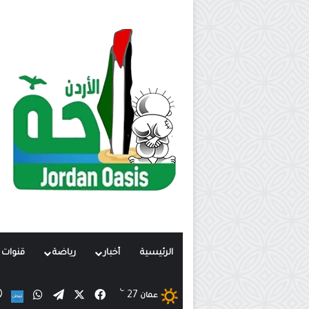
الرئيسية
أخبار
رياضة
قنوات ت
℃
X
فيسبوك
تيلقرام
واتساب
27
ن
عمان