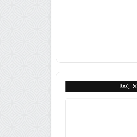
إتبعنا