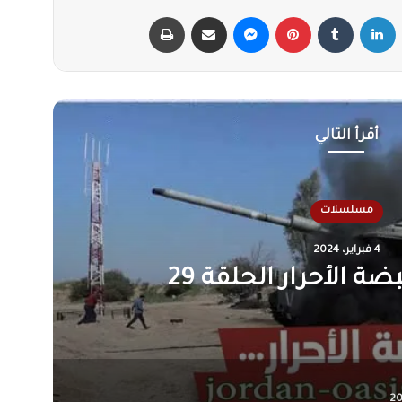
X
لينكدإن
‏Tumblr
بينتيريست
ماسنجر
مشاركة عبر البريد
طباعة
أقرأ التالي
مسلسلات
4 فبراير، 2024
الحلقة 30 والأخيرة