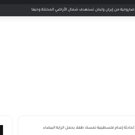
 مباراة الأردن والإمارات في كأس العرب 2025
حادثة إعدام فلسطينية تمسك طفلا يحمل الراية البيضاء