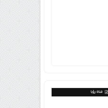
قناة رؤيا