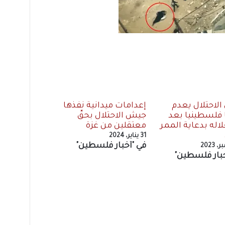
لاحتلال يعدم
إعدامات ميدانية نفّذها
فلسطينيا بعد
جيش الاحتلال بحقّ
اله بدعاية الممر
معتقلين من غزة
31 يناير، 2024
في "أخبار فلسطين"
خبار فلسطين"