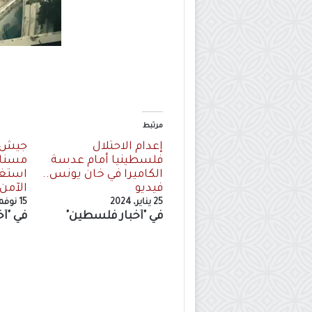
مرتبط
إعدام الاحتلال
جيش ا
فلسطينيا أمام عدسة
مسنا 
الكاميرا في خان يونس..
استغل
فيديو
الآمن
25 يناير، 2024
15 نوفمبر، 2023
في "أخبار فلسطين"
في "أ