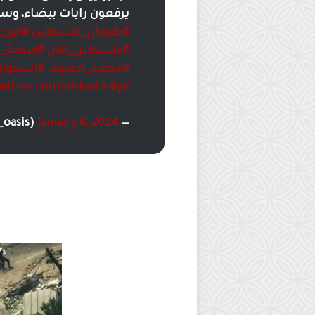
يرفعون رايات بيضاء، وس
#طوفان_فلسطين
#ابو_ع
#فلسطين_الان
#قبضة_ال
#محمد_الضيف
#السنوار
twitter.com/pNksahE4yV
January 8, 2024
— jordan oasis (@jordan_oasis)