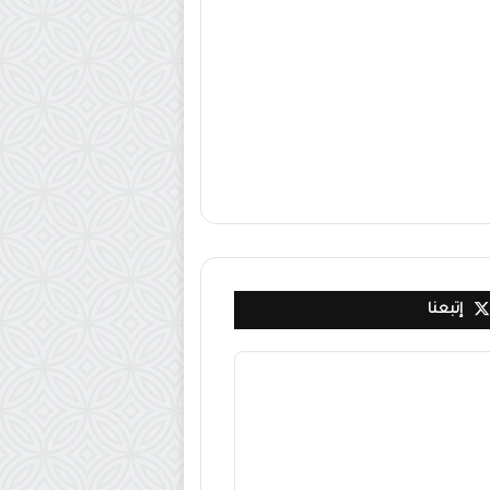
إتبعنا