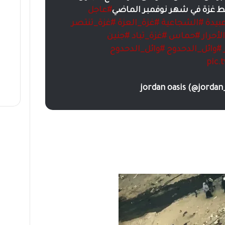
ط غزة في شهر نوفمبر الماضي
#عاجل
بيدة
#الشجاعية
#غزة_العزة
#غزة_تنتصر
أحرار
#حماس
#غزة_تباد
#جنين
#وائل_الدحدوح
#وائل_الدحدوح
pic.