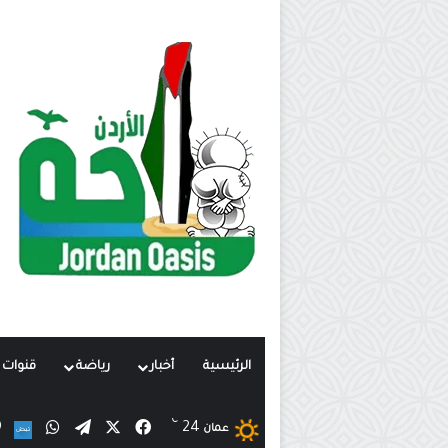
الرئيسية
أخبار
رياضة
قنوات ت
℃
X
فيسبوك
تيلقرام
واتساب
24
ن
عمان