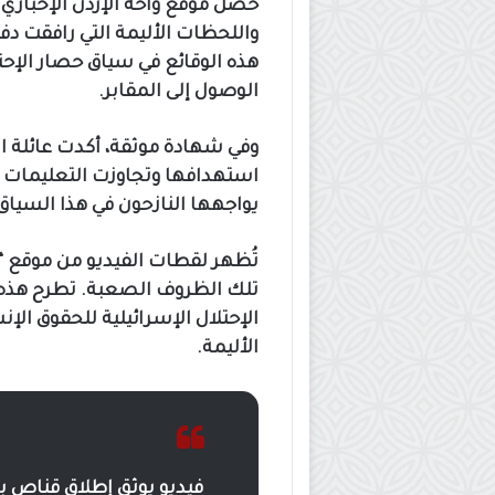
حصل موقع واحة الإردن الإخبار
واللحظات الأليمة التي رافقت دف
هذه الوقائع في سياق حصار الإحت
الوصول إلى المقابر.
وفي شهادة موثقة، أكدت عائلة ال
استهدافها وتجاوزت التعليمات ال
يواجهها النازحون في هذا السيا
تُظهر لقطات الفيديو من موقع “
تلك الظروف الصعبة. تطرح هذه 
الإحتلال الإسرائيلية للحقوق الإ
الأليمة.
فيديو يوثق إطلاق قناص بج