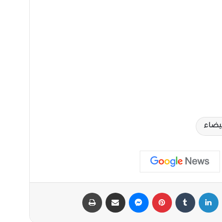
بيضاء
X
لينكدإن
‏Tumblr
بينتيريست
ماسنجر
مشاركة عبر البريد
طباعة