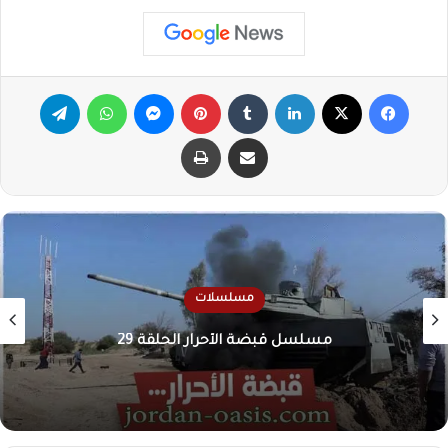
فيسبوك
X
لينكدإن
‏Tumblr
بينتيريست
ماسنجر
واتساب
تيلقرام
مشاركة عبر البريد
طباعة
مسلسلات
مسلسل قبضة الأحرار الحلقة 29