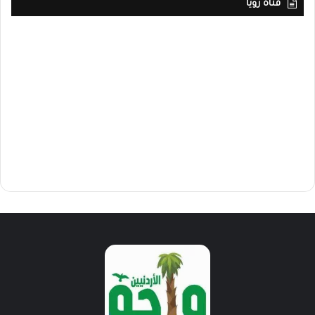
قناة رؤيا