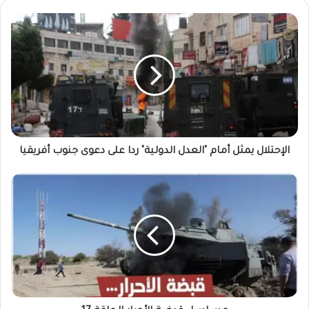
الإحتلال يمثل أمام "العدل الدولية" ردا على دعوى جنوب أفريقيا