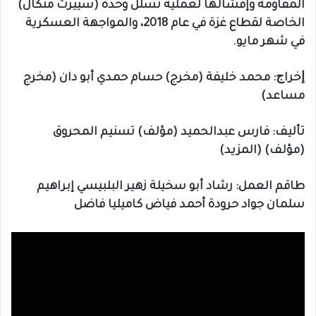
المقاومة وإفشالها لعملية تسلل وحدة (سييرت متكال)
الخاصة لقطاع غزة في عام 2018، والمواجهة العسكرية
في شهر مايو.
ﺇﺧﺮاﺝ: محمد خليفة (مخرج) حسام حمدي أبو دان (مخرج
مساعد)
ﺗﺄﻟﻴﻒ: فارس عبدالحميد (مؤلف) تسنيم المحروق
(مؤلف) (المزيد)
طاقم العمل: رشاد أبو سخيلة زهير البلبيسي إبراهيم
سلمان جواد حرودة أحمد فياض كاميليا فاضل