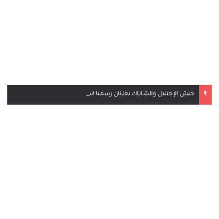
جيش الإحتلال والشاباك يعلنان رسميا استهداف قادة حماس في قطر