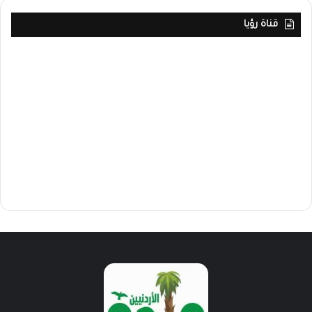
قناة رؤيا