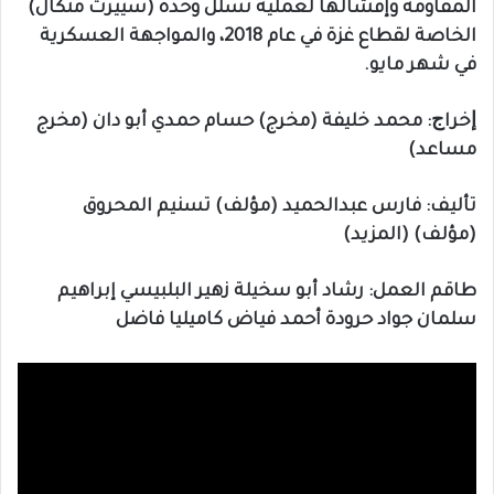
المقاومة وإفشالها لعملية تسلل وحدة (سييرت متكال)
الخاصة لقطاع غزة في عام 2018، والمواجهة العسكرية
في شهر مايو.
ﺇﺧﺮاﺝ: محمد خليفة (مخرج) حسام حمدي أبو دان (مخرج
مساعد)
ﺗﺄﻟﻴﻒ: فارس عبدالحميد (مؤلف) تسنيم المحروق
(مؤلف) (المزيد)
طاقم العمل: رشاد أبو سخيلة زهير البلبيسي إبراهيم
سلمان جواد حرودة أحمد فياض كاميليا فاضل