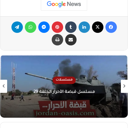
فيسبوك
X
لينكدإن
‏Tumblr
بينتيريست
ماسنجر
واتساب
تيلقرام
مشاركة عبر البريد
طباعة
مسلسلات
مسلسل قبضة الأحرار الحلقة 29