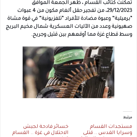
تمكنت كتائب القسام ، ظهر الجمعة الموافق
29/12/2023، من تفجير حقل ألغام مكون من 4 عبوات
“برميلية” وعبوة مضادة للأفراد “تلفزيونية” في قوة مشاة
صهيونية وعدد من الآليات العسكرية شمال مخيم البريج
وسط قطاع غزة مما أوقعهم بين قتيل وجريح.
مرتبط
مستجدات القسام
خسائر فادحة لجيش
وسرايا القدس .. قتلى
الاحتلال في غزة .. القسام