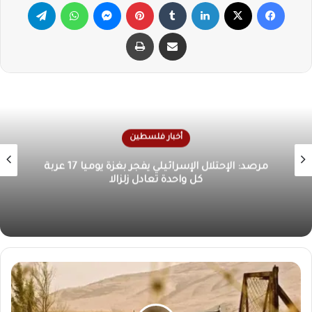
فيسبوك
X
لينكدإن
‏Tumblr
بينتيريست
ماسنجر
واتساب
تيلقرام
مشاركة عبر البريد
طباعة
أخبار فلسطين
الأونروا تحذر من كارثة إنسانية في غزة بسبب تدهور
الوضع الصحي والمعيشي