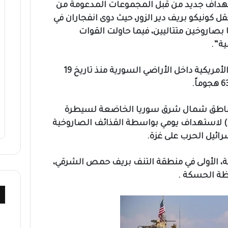
ستهداف جديد من قبل المجموعات المدعومة من
قل كونيكو بريف دير الزور، حيث دوى انفجاران في
بصاروخين متتاليين، فيما حاولت القوات
ة”.
ووفق المرصد ، تعرضت القواعد الأمريكية داخل الأراضي السورية منذ تاريخ 19
 مناطق شمال شرق سوريا الخاضعة لسيطرة
 لاستهداف يومي بواسطة القذائف الصاروخية
رائيل الحرب على غزة.
9 قواعد أمريكية، الأولى في منطقة التنف بريف حمص الشرقي،