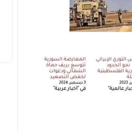
الثوري الإيراني
المعارضة السورية
نحو الحدود
تتوسع بريف حماة
ية الفلسطينية
الشمالي ودعوات
لة
لخفض التصعيد
3 ديسمبر، 2024
بار عالمية"
في "أخبار عربية"