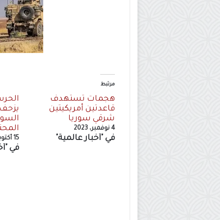
مرتبط
هجمات تستهدف
الحرس 
قاعدتين أمريكيتين
يزحف 
شرقي سوريا
السور
المحت
4 نوفمبر، 2023
في "أخبار عالمية"
15 أكتوبر، 2023
في "أخ