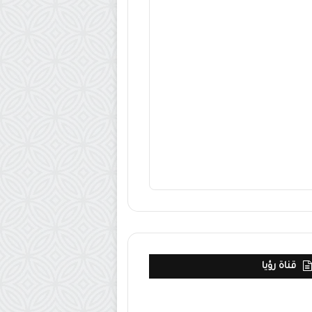
قناة رؤيا