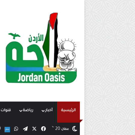
الرئيسية
أخبار
رياضة
قنوات ت
℃
X
فيسبوك
تيلقرام
واتساب
20
ن
عمان