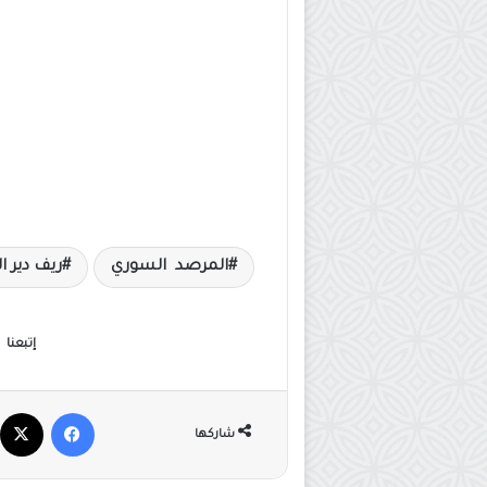
المرصد السوري
ريف دير ال
إتبعنا
فيسبوك
شاركها