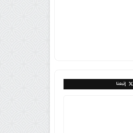
إتبعنا