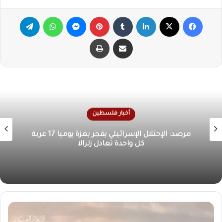
فيسبوك
X
لينكدإن
‏Tumblr
بينتيريست
ماسنجر
واتساب
تيلقرام
مشاركة عبر البريد
طباعة
أخبار فلسطين
الأونروا تحذر من كارثة إنسانية في غزة بسبب تدهور
الوضع الصحي والمعيشي