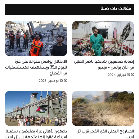
مقالات ذات صلة
إصابة صحفيين بمجمع ناصر الطبي
الاحتلال يواصل عدوانه على غزة
في خان يونس – فيديو
لليوم الـ35 ويستهدف المستشفيات
في القطاع
15 فبراير، 2024
10 نوفمبر، 2023
الصاروخ اليمني الذي انفجر قرب تل
داعمون لأهالي غزة يعترضون سفينة
أبيب
أمريكية قالوا إنها متجهة إلى تل أبيب