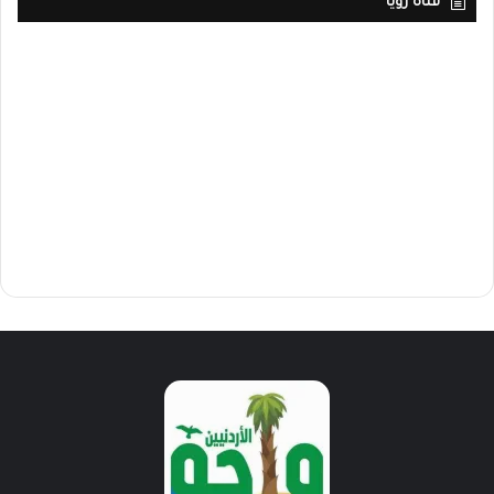
قناة رؤيا