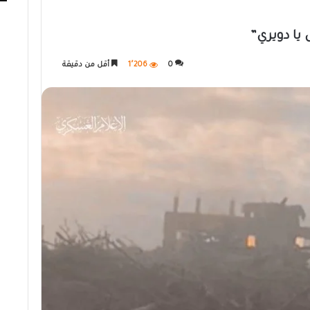
 يا دويري”
0
1٬206
أقل من دقيقة