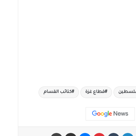
لسطين
قطاع غزة
كتائب القسام
X
لينكدإن
‏Tumblr
بينتيريست
ماسنجر
مشاركة عبر البريد
طباعة