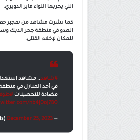
التي يجريها اللواء فايز الدويري.
العدو في منطقة جحر الديك وسط
للمكان لإخلاء القتلى.
#شاهد
مضادة للتحصينات
#طوفا
twitter.com/hb4JOoJ7BO
December 25, 2023
— jordan oasis (@jordan_oasis)