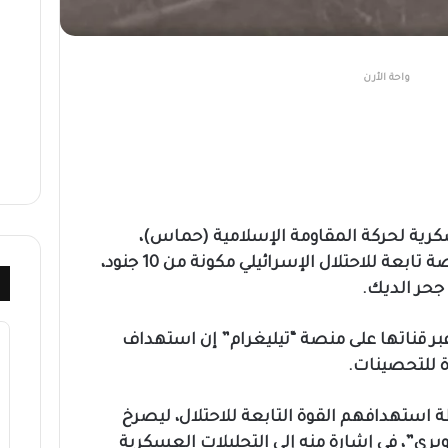
واحة الأرن
رية لحركة المقاومة الإسلامية (حماس)،
مقطع فيديو لاستهداف قوة خاصة تابعة للاحتلال الإسرائيلي مكونة من 10 جنود،
جحر الديك.
بر قناتها على منصة “تيليغرام” إن استهداف
 استهدافهم القوة التابعة للاحتلال، ليصرخ
يري”، في إشارة منه إلى التحليلات العسكرية