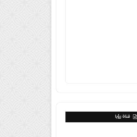
قناة رؤيا