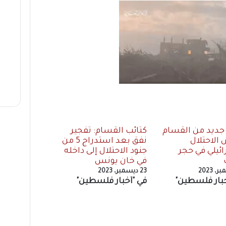
ديد من القسام
كتائب القسام: تفجير
الاحتلال
نفق بعد استدراج 5 من
ائيلي في حجر
جنود الاحتلال إلى داخله
في خان يونس
23 ديسمبر، 2023
خبار فلسطين"
في "أخبار فلسطين"