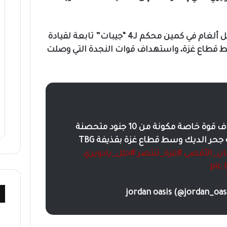
كما نشرت مشاهد من تفجير حقل ألغام في كمين محكم لـ4 “جيبات” تابعة لقيادة
 قطاع غزة، واستهداف قوات النجدة التي وصلت
.. مشاهد استهداف قوة خاصة مكونة من 10 جنود متحصنة
في أحد المنازل في منطقة جحر الديك وسط قطاع غزة بقذيفة TBG
ن_الأقصى
#غزة_تنتصر
#حلل_يادويري
pic.