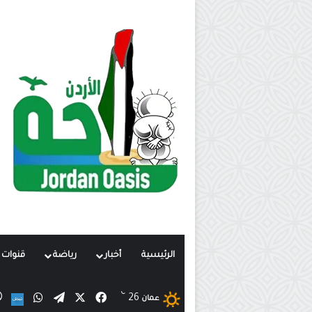
الرئيسية
أخبار
رياضة
قنوات ت
℃
X
فيسبوك
تيلقرام
واتساب
26
ن
عمان