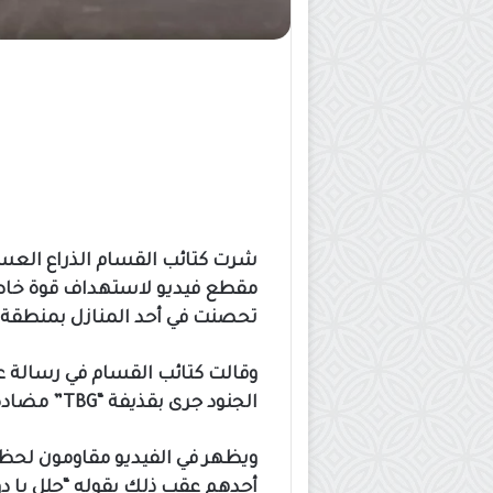
شرت كتائب القسام الذراع العسك
تحصنت في أحد المنازل بمنطقة 
وقالت كتائب القسام في رسالة ع
الجنود جرى بقذيفة “TBG” مضادة للتحصينات.
ويظهر في الفيديو مقاومون لحظة
أحدهم عقب ذلك بقوله “حلل يا دو