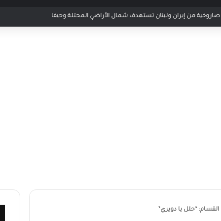
 مباراة الأردن والإمارات في كأس العرب 2025
ب القسام: “حلل يا دويري”