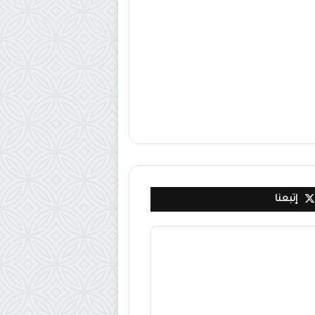
إتبعنا