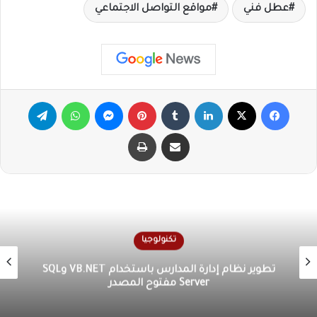
عطل فني
مواقع التواصل الاجتماعي
فيسبوك
X
لينكدإن
‏Tumblr
بينتيريست
ماسنجر
واتساب
تيلقرام
مشاركة عبر البريد
طباعة
تكنولوجيا
إنشاء برنامج VB.NET لإرسال الرسائل إلى WhatsApp
باستخدام جدول Excel