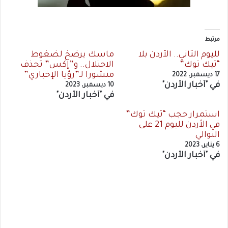
مرتبط
لليوم الثاني.. الأردن بلا
ماسك يرضخ لضغوط
“تيك توك”
الاحتلال.. و”إكس” تحذف
منشورا لـ”رؤيا الإخباري”
17 ديسمبر، 2022
في "أخبار الأردن"
10 ديسمبر، 2023
في "أخبار الأردن"
استمرار حجب “تيك توك”
في الأردن لليوم 21 على
التوالي
6 يناير، 2023
في "أخبار الأردن"