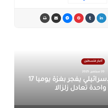
X
لينكدإن
‏Tumblr
بينتيريست
ماسنجر
مشاركة عبر البريد
طباعة
أقرأ التالي
أخبار فلسطين
14 يوليو، 2025
كارثة إنسانية في غزة بسبب
ضع الصحي والمعيشي