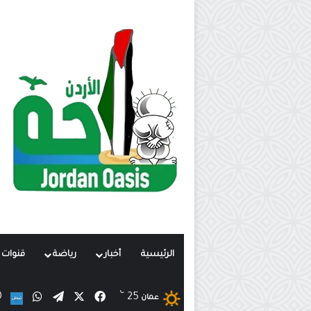
الرئيسية
أخبار
رياضة
قنوات ت
℃
X
فيسبوك
تيلقرام
واتساب
25
ن
عمان