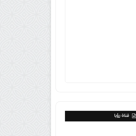
قناة رؤيا