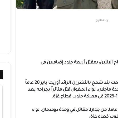
واحة الأرن
ح الاثنين، بمقتل أربعة جنود إضافيين في
وقال جيش الاحتلال في بيان له، تحت بند سُمح بالنشر إن الرائد أوريجا باير 20 عاماً
ماجلان، لواء المغوار، قتل متأثراً بجراحه بعد
أضاف أن الرائد لياف علوش، 21 عاما، من جدارا، مقاتل في وحدة دوفدفان، لواء
نوب قطاع غزة.