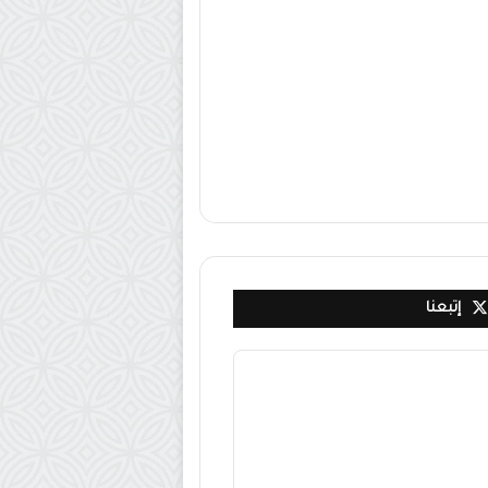
إتبعنا