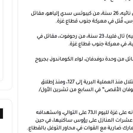
وأشار إلى أن الرائد (احتياط) إيتان نائيه، 26 سنة، من كيبوتس سدي إلياهو، مقاتل
وس، قُتل في معركة جنوب قطاع غزة.
كما أعلن مقتل الرائد (المدعى عليه) تال فليبا، 23 سنة، من رحوفوت، مقاتل في
ية، في معركة جنوب قطاع غزة.
تل من وحدة دوفدفان، لواء الكوماندوز، بجروح
وبذلك يرتفع عدد قتلى جيش الاحتلال منذ العملية البرية إلى 127، ومنذ إطلاق
فان الأقصى” في السابع من تشرين الأول/
ويواصل الاحتلال الإسرائيلي عدوانه على غزة لليوم الـ73 على التوالي، واستهدافه
عشرات المنازل على رؤوس ساكنيها، في حين
ك ضارية مع القوات في محاور التوغل بالقطاع.