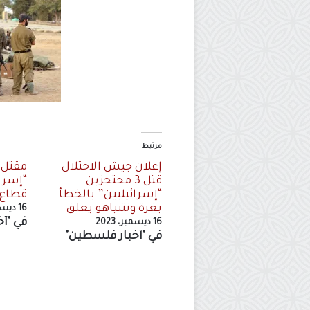
مرتبط
إعلان جيش الاحتلال
مقتل 
قتل 3 محتجزين
“إسرا
“إسرائيليين” بالخطأ
قطاع 
بغزة ونتنياهو يعلق
16 ديسمبر، 2023
في "أ
16 ديسمبر، 2023
في "أخبار فلسطين"