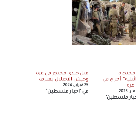
محتجزة
قتل جندي محتجز في غزة
ئيلية” أخرى في
وجيش الاحتلال يعترف
غزة
25 فبراير، 2024
في "أخبار فلسطين"
خبار فلسطين"