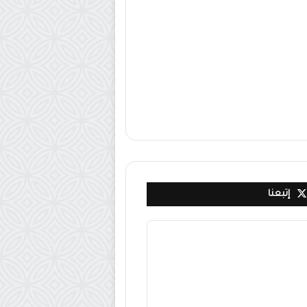
إتبعنا