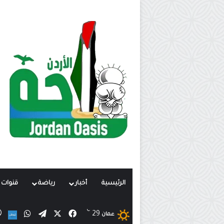
الرئيسية
أخبار
رياضة
قنوات ت
℃
X
فيسبوك
تيلقرام
واتساب
29
ن
عمان