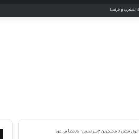
اراة مصر و الارجنتين
إسرائيليين” بالخطأ في غزة