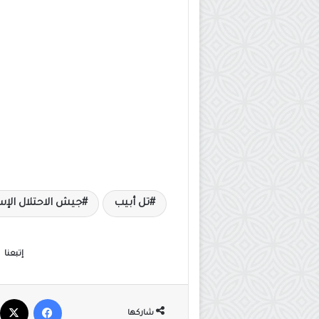
تل أبيب
جيش الاحتلال الإس
إتبعنا
فيسبوك
شاركها