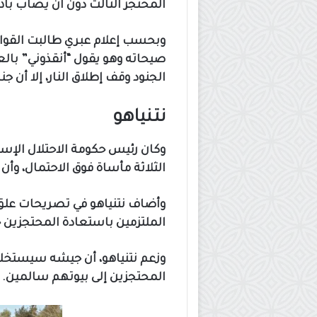
المحتجز الثالث دون أن يصاب بأذى
وبحسب إعلام عبري طالبت القوات
صيحاته وهو يقول “أنقذوني” بالعب
الجنود وقف إطلاق النار، إلا أن جن
نتنياهو
وكان رئيس حكومة الاحتلال الإسرا
الثلاثة مأساة فوق الاحتمال، وأن
وأضاف نتنياهو في تصريحات علق خل
الملتزمين باستعادة المحتجزين 
وزعم نتنياهو، أن جيشه سيستخل
المحتجزين إلى بيوتهم سالمين.