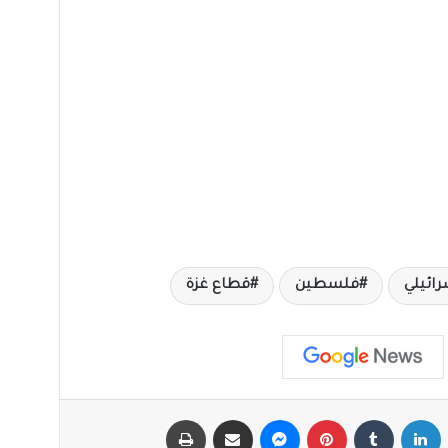
رائيلي
فلسطين
قطاع غزة
X
لينكدإن
‏Tumblr
بينتيريست
ماسنجر
مشاركة عبر البريد
طباعة