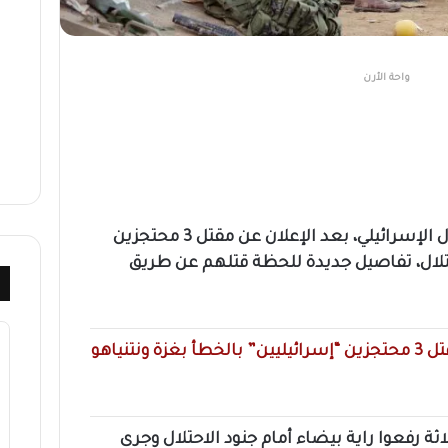
واحة الأرن
كشف تحقيق أولي لجيش الاحتلال الإسرائيلي، بعد الإعلان عن مقتل 3 محتجزين
لال، تفاصيل جديدة للحظة قتلهم عن طريق
اقرأ أيضاً : إعلان جيش الاحتلال قتل 3 محتجزين “إسرائيليين” بالخطأ بغزة ونتنياهو
اثة رفعوا راية بيضاء أمام جنود الاحتلال وجرى