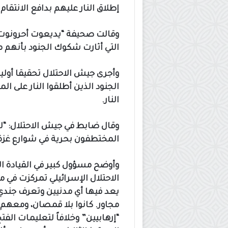
إطلاق النار عليهم بدافع الانتقا
وقالت صحيفة “يديعوت أحرونوت” 
التي أثارت شكوك الجنود بأنهم
وأجرى جيش الاحتلال تحقيقا أولي
الجنود الذين أطلقوا النار على 
النار.
وقال ضابط في جيش الاحتلال: “ل
المختطفون بحرية في شوارع غزة
وأوضح مسؤول كبير في القيادة 
الاحتلال الإسرائيلي تمركزت في 
يعد فيها أي مدنيين وتعرف جندي
مجاور. كانوا بلا قمصان، ومعه
“إرهابيين” وخلافاً لتعليمات الفتح