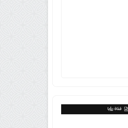
قناة رؤيا