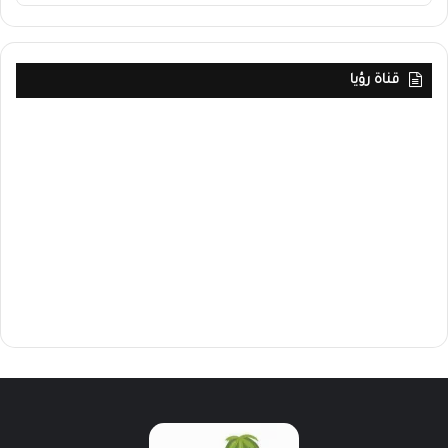
قناة رؤيا