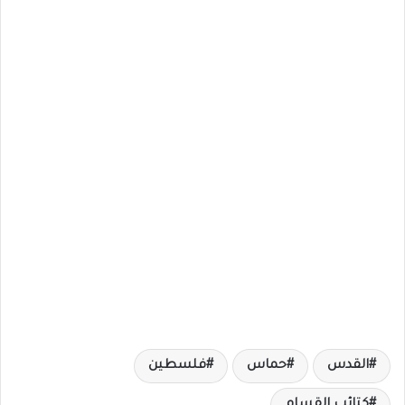
القدس
حماس
فلسطين