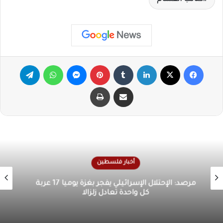
كتائب القسام
فيسبوك
X
لينكدإن
‏Tumblr
بينتيريست
ماسنجر
واتساب
تيلقرام
مشاركة عبر البريد
طباعة
أخبار فلسطين
الأونروا تحذر من كارثة إنسانية في غزة بسبب تدهور
الوضع الصحي والمعيشي