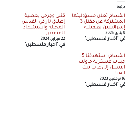
مرتبط
القسام تعلن مسؤوليتها
قتلى وجرحى بعملية
المشتركة عن مقتل 3
إطلاق نار في القدس
إسرائيليين بقلقيلية
المحتلة واستشهاد
المنفذين
9 يناير، 2025
في "أخبار فلسطين"
22 فبراير، 2024
في "أخبار فلسطين"
القسام: استهدفنا 5
جيبات عسكرية حاولت
التسلل إلى غرب بيت
لاهيا
16 نوفمبر، 2023
في "أخبار فلسطين"