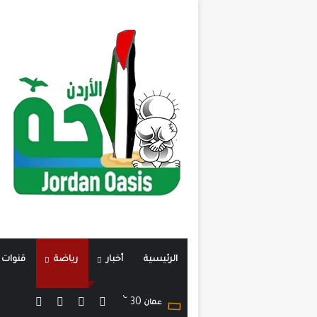
الرئيسية
أخبار
رياضة
قنوات ت
℃
X
فيسبوك
تيلقرام
واتساب
30
ن
عمان