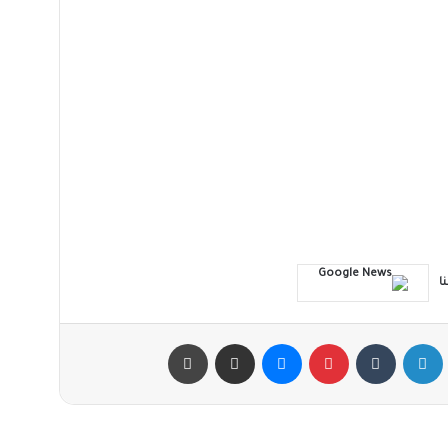
نا
لينكدإن
‏Tumblr
بينتيريست
ماسنجر
مشاركة عبر البريد
طباعة