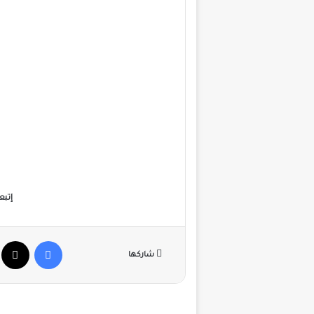
إتبع
فيسبوك
X
شاركها