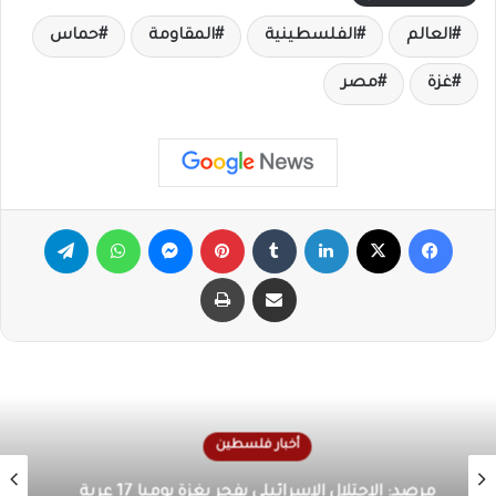
العالم
الفلسطينية
المقاومة
حماس
غزة
مصر
فيسبوك
X
لينكدإن
‏Tumblr
بينتيريست
ماسنجر
واتساب
تيلقرام
مشاركة عبر البريد
طباعة
أخبار فلسطين
الأونروا تحذر من كارثة إنسانية في غزة بسبب تدهور