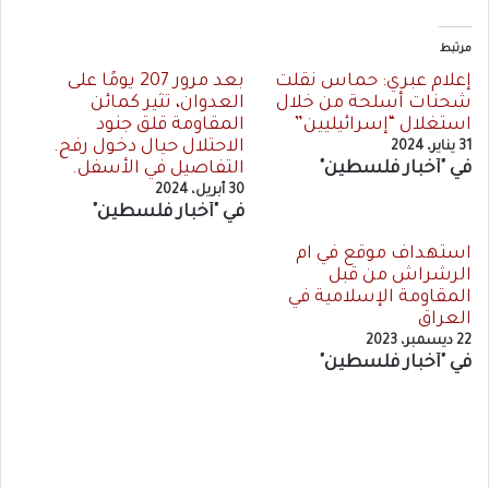
مرتبط
إعلام عبري: حماس نقلت
بعد مرور 207 يومًا على
شحنات أسلحة من خلال
العدوان، تثير كمائن
استغلال “إسرائيليين”
المقاومة قلق جنود
الاحتلال حيال دخول رفح.
31 يناير، 2024
في "أخبار فلسطين"
التفاصيل في الأسفل.
30 أبريل، 2024
في "أخبار فلسطين"
استهداف موقع في ام
الرشراش من قبل
المقاومة الإسلامية في
العراق
22 ديسمبر، 2023
في "أخبار فلسطين"