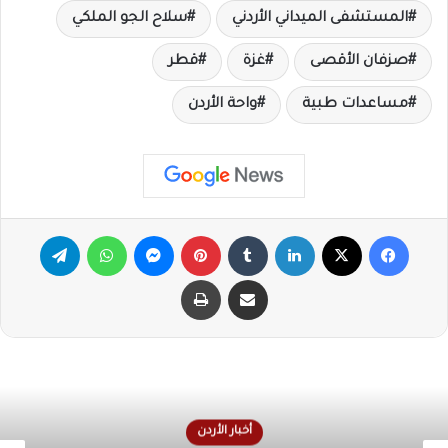
المستشفى الميداني الأردني
سلاح الجو الملكي
صزفان الأقصى
غزة
قطر
مساعدات طبية
واحة الأردن
فيسبوك
X
لينكدإن
‏Tumblr
بينتيريست
ماسنجر
واتساب
تيلقرام
مشاركة عبر البريد
طباعة
أخبار الأردن