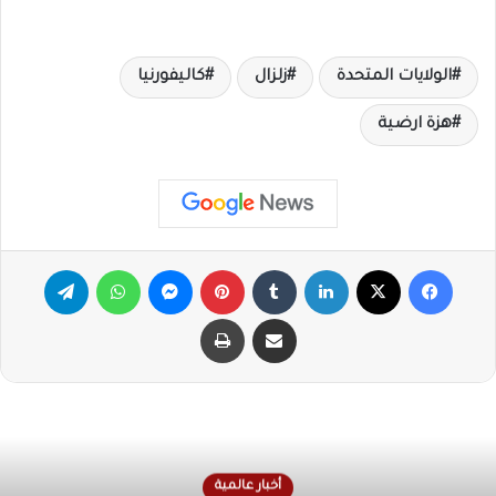
الولايات المتحدة
زلزال
كاليفورنيا
هزة ارضية
فيسبوك
X
لينكدإن
‏Tumblr
بينتيريست
ماسنجر
واتساب
تيلقرام
مشاركة عبر البريد
طباعة
أخبار عالمية