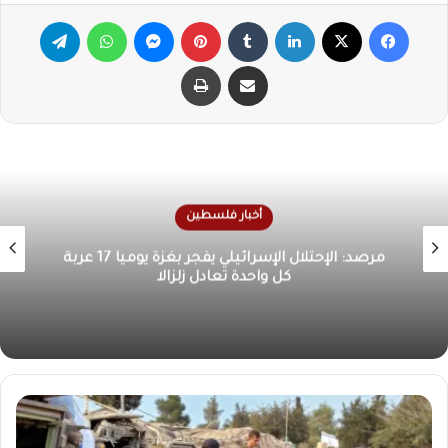
فيسبوك
X
لينكدإن
‏Tumblr
بينتيريست
ماسنجر
واتساب
تيلقرام
مشاركة عبر البريد
طباعة
أخبار فلسطين
الأونروا تحذر من كارثة إنسانية في غزة بسبب تدهور
الوضع الصحي والمعيشي