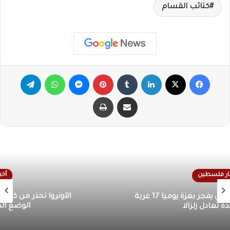
كتائب القسام
فيسبوك
X
لينكدإن
‏Tumblr
بينتيريست
ماسنجر
واتساب
تيلقرام
مشاركة عبر البريد
طباعة
أخبار فلسطين
الأونروا تحذر من كارثة إنسانية في غزة بسبب تدهور
الوضع الصحي والمعيشي