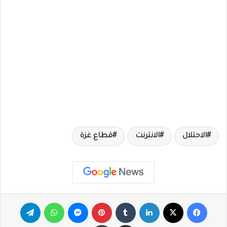
الاحتلال
الانترنت
قطاع غزة
فيسبوك
X
لينكدإن
‏Tumblr
بينتيريست
ماسنجر
واتساب
تيلقرام
مشاركة عبر البريد
طباعة