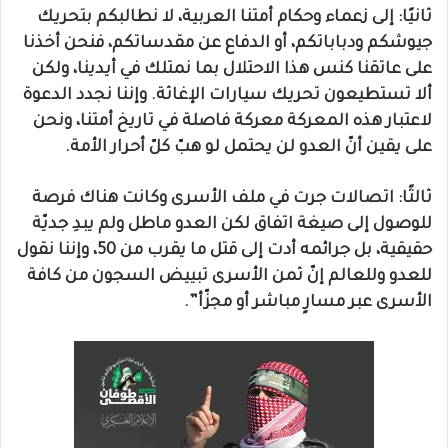
ثانيًا: إلى زعماء وحكام أمتنا العربية، لا نطالبكم بتحريك
جيوشكم ودباباتكم، أو الدفاع عن مقدساتكم، فنحن أخذنا
على عاتقنا كنس هذا الاحتلال بما نمتلك في أيدينا، ولكن
ألا تستطيعون تحريك سيارات الإغاثة. وإننا نجدد الدعوة
لاعتبار هذه المعركة معركة فاصلة في تاريخ أمتنا، ونحن
على يقين أنّ العدو لن يحتمل لو هبّ كلّ أحرار الأمة.
ثالثًا: اتصالات جرت في ملف الأسرى وكانت هناك فرصة
للوصول إلى صيغة اتفاق لكن العدو ماطل ولم يبدِ جديّة
حقيقية، بل جرائمه أدت إلى قتل ما يقرب من 50، وإننا نقول
للعدو وللعالم إنّ ثمن الأسرى تبييض السجون من كافة
الأسرى عبر مسارٍ مباشر أو مجزّأ”.