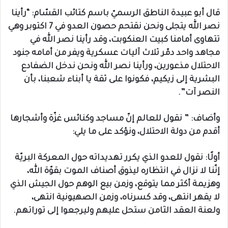
قال أبو عبيدة الناطق الرسميّ باسم كتائب القسّام: “رأينا
نصر الله يتجلى ونحن نقتحم حصون العدو في 7 اكتوبر وهي
تتهاوى أمامنا كبيت العنكوبت، وقد رأينا نصر الله في
مجاهد واحد دمّر ثلاث آليات عسكرية ويفر من أمامه جنود
الاحتلال مذعورين، ورأينا نصر الله ونحن ندخل الضفادع
البشرية إلى زيكيم، فكونوا على ثقة يا أبناء شعبنا، بأن
النصر آت”.
وأضاف: ” نقول للعالم إنّ مساجد وكنائس غزّة وأشجارها
أقدم من دولة الاحتلال، ونؤكد على ما يلي:
أولًا: نقول للعدو الذي يكرر تهديداته حول المعركة البريّة
إنّنا لا نزال في انتظاره ليذوق أصناف الموت بقوّة الله،
وهزيمة أكثر مما يتوقع، وزمن بيع الوهم حول الجيش الذي
لا يقهر انتهى، وقد كسرناه، وزمن الصهيونية انتهى،
ولعنة العقد الثامن ستحل عليهم وليرجعوا إلى توراتهم.