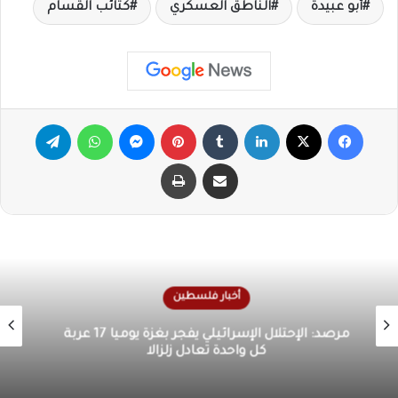
أبو عبيدة
الناطق العسكري
كتائب القسام
فيسبوك
X
لينكدإن
‏Tumblr
بينتيريست
ماسنجر
واتساب
تيلقرام
مشاركة عبر البريد
طباعة
أخبار فلسطين
الأونروا تحذر من كارثة إنسانية في غزة بسبب تدهور
الوضع الصحي والمعيشي