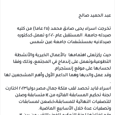
عبد الحميد صالح
تخرجت اسراء يحيى صادق محمد (٢٥ عاما) من كليه
صيدله جامعة. المستقبل عام ٢٠٢٠ و تعمل كدكتوره
صيدلانيه بمستشفىات جامعة عين شمس
حيث ركزتعلى اهتمامها بالأعمال الخيرية والأنشطة
التطوعية،وتعمل على إندماج في المجتمع، وذلك وفقا
لحسابها على موقع إنستجرام.
وقد عمل والديها وهما الداعم الأول وأهم المشجعين لها
.
اسراء قايد تحصد لقب ملكة جمال مصر دوليا٢٠٢٣ اختارت
لجنة تحكيم المسابقة الفائزه من ١٤ متسابقة وصلن
للتصفيات النهائية للمسابقة،خضعن لمسابقات
وتصفيات عدة خلال الأسابيع الماضية.