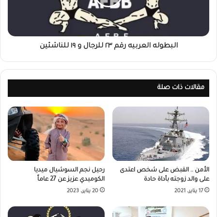
البطوله العربيه رقم ٢٣ للرجال و ١٩ للناشئين
مقالات ذات صلة
رحيل نجم السوشيال ميديا
الأمن .. القبض على شخص اعتدى
الكوميدي عزيز عن 27 عاماً
على والد زوجته بأداة حادة
20 يناير، 2023
17 يناير، 2021