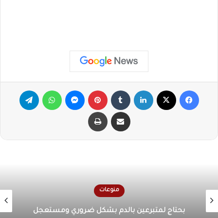
فيسبوك
X
لينكدإن
‏Tumblr
بينتيريست
ماسنجر
واتساب
تيلقرام
مشاركة عبر البريد
طباعة
منوعات
عاصفة شمسية قوية في طريقها إلى الأرض السبت