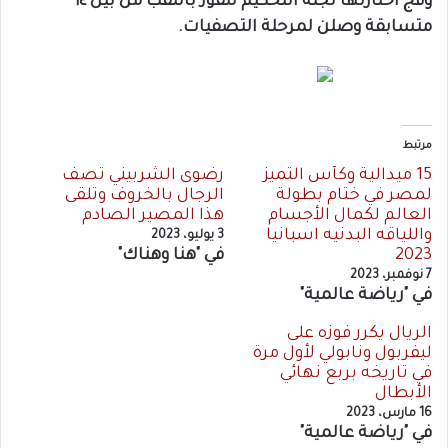
وقج اختارتها لجنة التحكيم للفوز باللقب من بين ١٤
متسابقة وصلن لمرحلة التصفيات.
مرتبط
15 ميدالية وكأس التميز
رضوى الشربيني تصف
لمصر في ختام بطولة
الرجال بالخروف وتلقى
العالم لكمال الأجسام
هذا المصير الصادم
واللياقه البدنيه اسبانيا
3 يوليو، 2023
2023
في "هنا وهناك"
7 نوفمبر، 2023
في "رياضة عالمية"
الريال يكرر فوزه على
ليفربول ونابولي لأول مرة
في تاريخه بربع نهائي
الأبطال
16 مارس، 2023
في "رياضة عالمية"