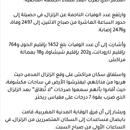
المدمر الذي ضرب البلاد مساء الجمعة الماضية.
وارتفع عدد الوفيات الناجمة عن الزلزال، في حصيلة إلى
حدود الساعة العاشرة من صباح الاثنين، إلى 2497 وفاة،
و2476 إصابة.
وأشارت إلى أن عدد الوفيات بلغ 1452 بإقليم الحوز، و764
بإقليم تارودانت، و202 بإقليم شيشاوة، و18 بعمالة
مراكش.
واستفاق سكان مراكش على وقع الزلزال المدمر، حيث
هربوا من منازلهم، ليفترشوا الأرض في ساحات مكشوفة،
حيث أفادوا بأنهم سمعوا صرخات “لا تُطاق” بعد الزلزال
الذي ضرب بقوة 7 درجات على مقياس ريختر.
ويشار إلى أن فرق الوقاية المدنية المغربية، قامت
بايصال مساعدات إلى السكان المتضررين من الزلزال، في
الساعات الأولى من صباح السبت.