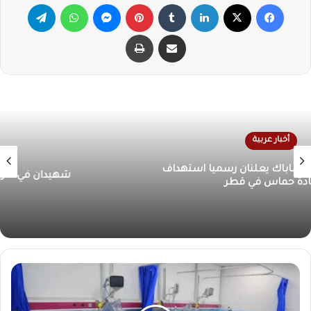
فيسبوك
X
لينكدإن
‏Tumblr
بينتيريست
ماسنجر
واتساب
تيلقرام
مشاركة عبر البريد
طباعة
أخبار عربية
شهيدان في غارة لطيران الاحتلال على جنوب لبنان