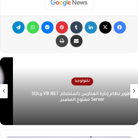
فيسبوك
X
لينكدإن
‏Tumblr
بينتيريست
ماسنجر
واتساب
تيلقرام
مشاركة عبر البريد
طباعة
تكنولوجيا
إنشاء برنامج VB.NET لإرسال الرسائل إلى WhatsApp
باستخدام جدول Excel