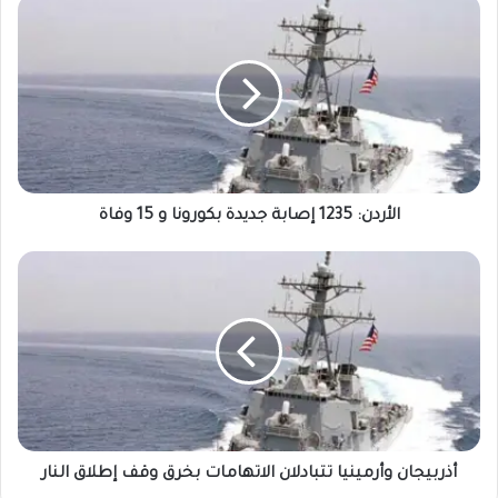
الأردن: 1235 إصابة جديدة بكورونا و 15 وفاة
أذربيجان وأرمينيا تتبادلان الاتهامات بخرق وقف إطلاق النار