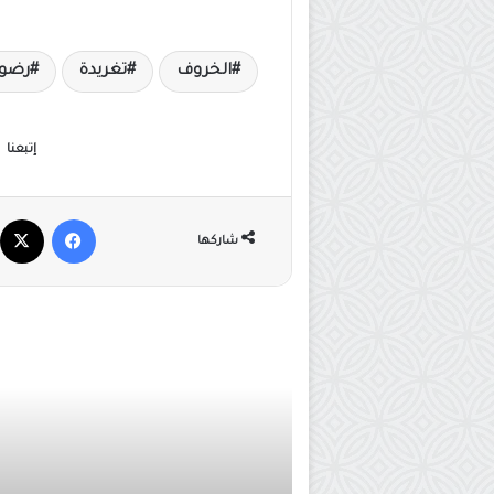
الخروف
تغريدة
رضوى
إتبعنا
فيسبوك
شاركها