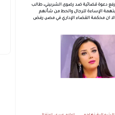
فع دعوة قضائية ضد رضوى الشربيني، طالب
بتهمة الإساءة للرجال والحط من شأنهم
لا ان محكمة القضاء الإداري في مصر، رفض