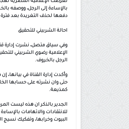
تعرضت الإعلامية المصرية لهجوم
بالإساءة إلى الرجل، ووصفه بالخ
دفعها لحذف التغريدة بعد فترة 
احالة الشربيني للتحقيق
الإعلامية رضوي الشربيني للتح
الرجل بالخروف.
وأكدت إدارة القناة في بيانها،
حتى وان نشرته على حسابها الخ
كمذيعة.
الجدير بالذكر ان هذه ليست المر
للانتقادات والاتهامات بالإساءة
البيوت وخرابها، وتفكيك نسيج ا