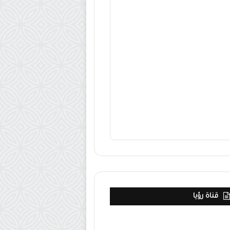
قناة رؤيا