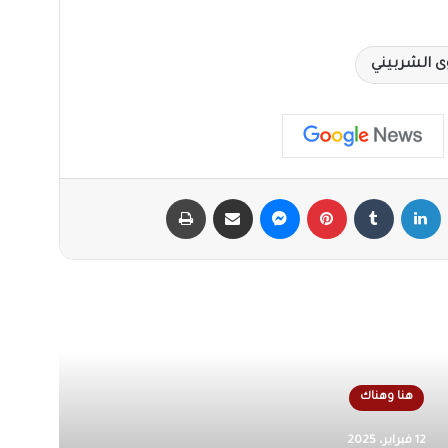
 الشربيني
X
لينكدإن
‏Tumblr
بينتيريست
ماسنجر
مشاركة عبر البريد
طباعة
أقرأ التالي
هنا وهناك