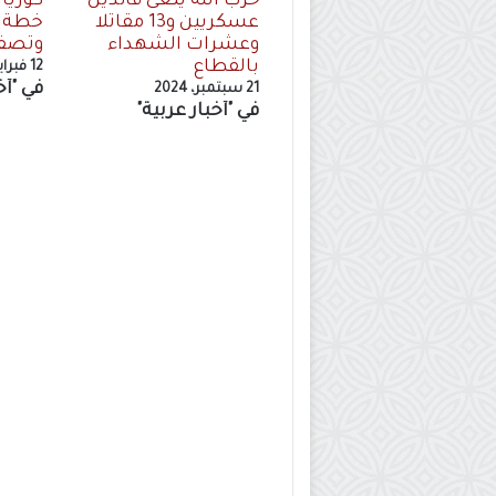
حزب الله ينعى قائدين
كوريا
عسكريين و13 مقاتلا
خطة ت
وعشرات الشهداء
وتصفه
بالقطاع
12 فبراير، 2025
في "أخ
21 سبتمبر، 2024
في "أخبار عربية"