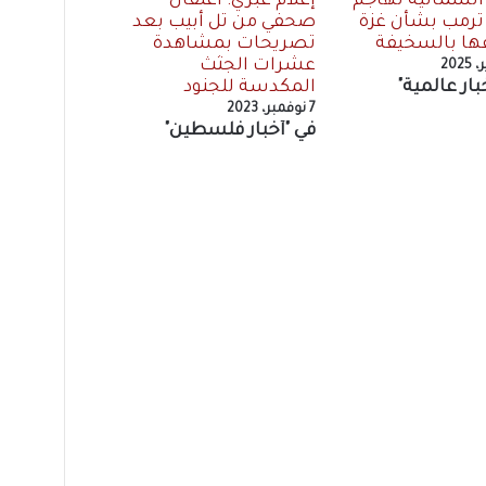
 الشمالية تهاجم
إعلام عبري: اعتقال
رمب بشأن غزة
صحفي من تل أبيب بعد
ا بالسخيفة
تصريحات بمشاهدة
عشرات الجثث
بار عالمية"
المكدسة للجنود
7 نوفمبر، 2023
في "أخبار فلسطين"