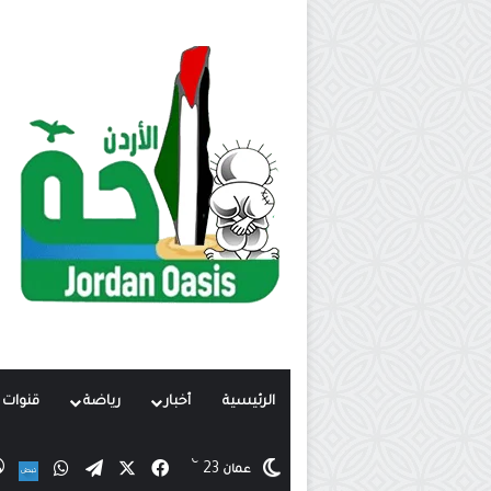
الرئيسية
أخبار
رياضة
قنوات ت
℃
X
فيسبوك
تيلقرام
واتساب
23
نب
عمان