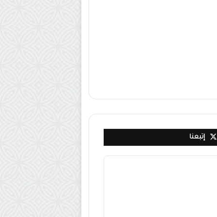
إتبعنا