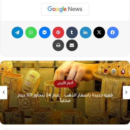
فيسبوك
X
لينكدإن
‏Tumblr
بينتيريست
ماسنجر
واتساب
تيلقرام
مشاركة عبر البريد
طباعة
أخبار الأردن
الاثنين 10 آب .. موعد إعلان نتائج الثانوية العامة
2026