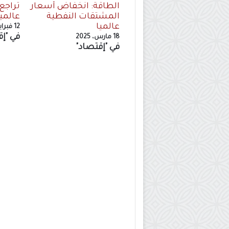
الطاقة: انخفاض أسعار
تراجع
المشتقات النفطية
عالميا
عالميا
12 فبراير، 2025
في "إق
18 مارس، 2025
في "إقتصاد"