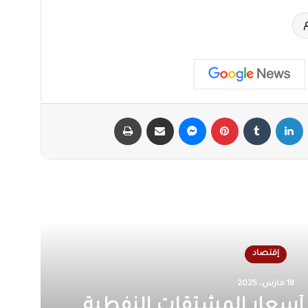
X
لينكدإن
‏Tumblr
بينتيريست
ماسنجر
مشاركة عبر البريد
طباعة
أقرأ التالي
إقتصاد
5 مارس، 2025
ارتفاع أسعار الذهب 60 قرشا لليوم الثاني