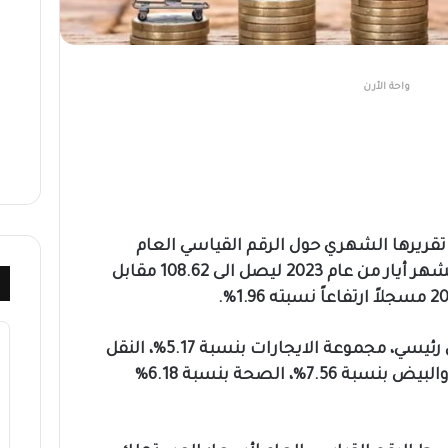
واحة الأرن
تقريرها الشهري حول الرقم القياسي العام
لأسعار المستهلك “التضخم” لشهر أيار من عام 2023 ليصل الى 108.62 مقابل
قد ساهم في ذلك الارتفاع بشكل رئيسي، مجموعة الايجارات بنسبة 5.17%، النقل
بنسبة 2.45%، الألبان ومنتجاتها والبيض بنسبة 7.56%، الصحة بنسبة 6.18%