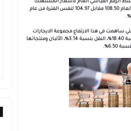
وسط الرقم القياسي العام لأسعار المستهلك
للأشهر الخمسة الأولى من هذا العام 108.50 مقابل 104.97 لنفس الفترة من عام
تي ساهمت في هذا الارتفاع مجموعة الايجارات
بنسبة 5.17%، الوقود والإنارة بنسبة 18.40%، النقل بنسبة 3.14%، الألبان ومنتجاتها