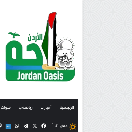
الرئيسية
أخبار
رياضة
قنوات ت
℃
X
فيسبوك
تيلقرام
واتساب
31
نب
عمان