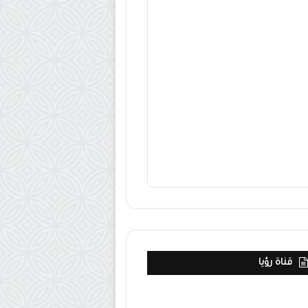
قناة رؤيا