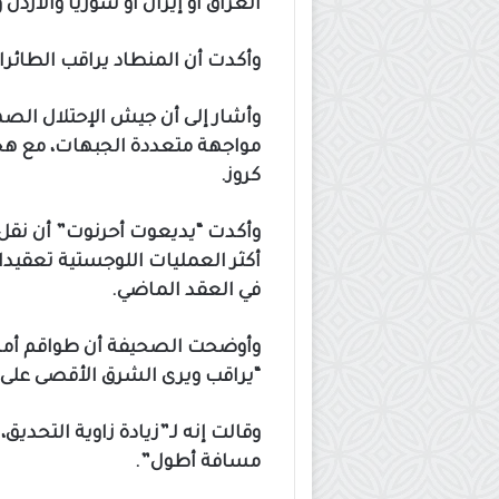
العراق أو إيران أو سوريا والأردن و
وأكدت أن المنطاد يراقب الطائر
وأشار إلى أن جيش الإحتلال الصه
مواجهة متعددة الجبهات، مع هج
كروز.
وأكدت “يديعوت أحرنوت” أن نقل 
أكثر العمليات اللوجستية تعقيدا
في العقد الماضي.
وأوضحت الصحيفة أن طواقم أمريك
“يراقب ويرى الشرق الأقصى على 
وقالت إنه لـ”زيادة زاوية التحديق،
مسافة أطول”.