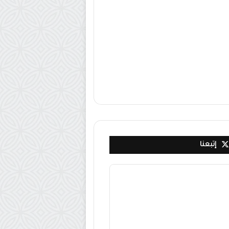
إتبعنا