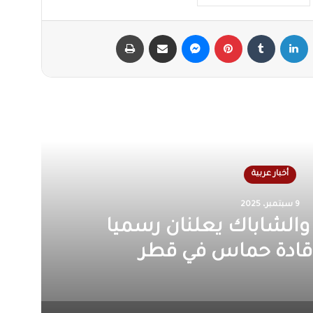
X
لينكدإن
‏Tumblr
بينتيريست
ماسنجر
مشاركة عبر البريد
طباعة
أقرأ التالي
أخبار عربية
10 يونيو، 2025
لطيران الاحتلال على جنوب
لبنان