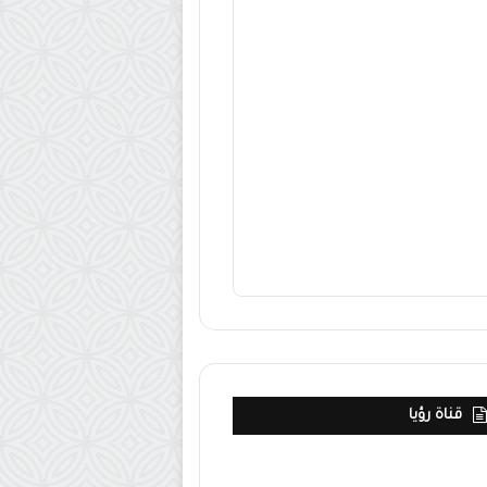
قناة رؤيا