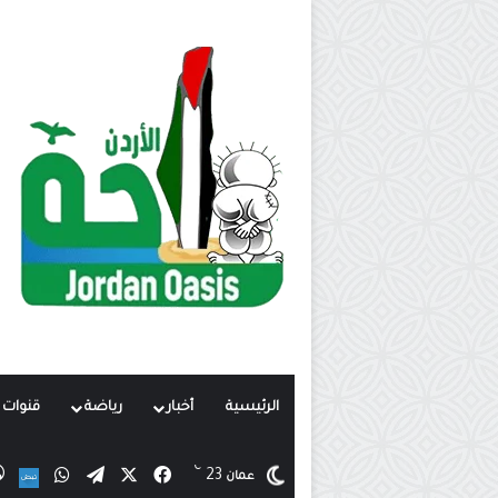
الرئيسية
أخبار
رياضة
قنوات ت
℃
X
فيسبوك
تيلقرام
واتساب
23
نب
عمان