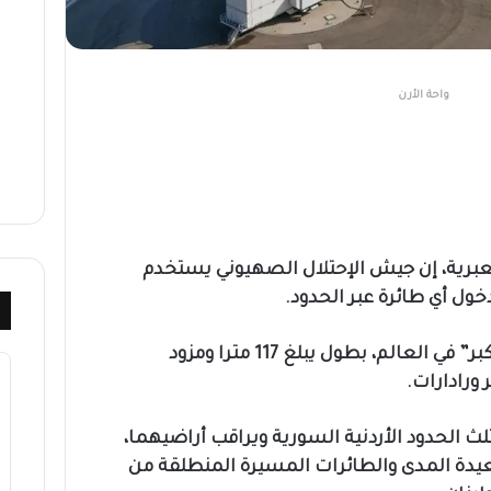
واحة الأرن
برية، إن جيش الإحتلال الصهيوني يستخدم
ول أي طائرة عبر الحدود.
ووصفت الصحيفة المنطاد بـ”الأكبر” في العالم، بطول يبلغ 117 مترا ومزود
ورادارات.
 الحدود الأردنية السورية ويراقب أراضيهما،
دة المدى والطائرات المسيرة المنطلقة من